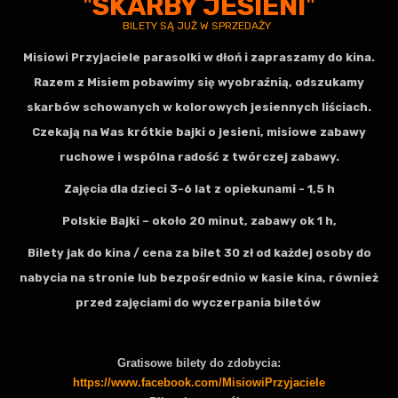
"
SKARBY JESIENI
"
BILETY SĄ JUŻ W SPRZEDAŻY
Misiowi Przyjaciele parasolki w dłoń i zapraszamy do kina.
Razem z Misiem pobawimy się wyobraźnią, odszukamy
skarbów schowanych w kolorowych jesiennych liściach.
Czekają na Was krótkie bajki o jesieni, misiowe zabawy
ruchowe i wspólna radość z twórczej zabawy.
Zajęcia dla dzieci 3-6 lat z opiekunami - 1,5 h
Polskie Bajki – około 20 minut, zabawy ok 1 h,
Bilety jak do kina / cena za bilet 30 zł od każdej osoby do
nabycia na stronie lub bezpośrednio w kasie kina, również
przed zajęciami do wyczerpania biletów
Gratisowe bilety do zdobycia:
https://www.facebook.com/MisiowiPrzyjaciele