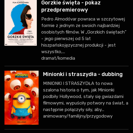
Gorzkie święta - pokaz
przedpremierowy
Pedro Almodóvar powraca w szczytowej
formie z jednym ze swoich najbardziej
osobistych filmów. W „Gorzkich świętach”
- jego pierwszej od 5 lat
hiszpańskojęzycznej produkcji - jest
wszystko,...
dramat/komedia
Minionki i straszydła - dubbing
MINIONKI I STRASZYDŁA to nowa
szalona historia o tym, jak Minionki
podbiły Hollywood, stały się gwiazdami
filmowymi, wypuściły potwory na świat, a
następnie połączyły siły, aby...
animowany/familijny/przygodowy