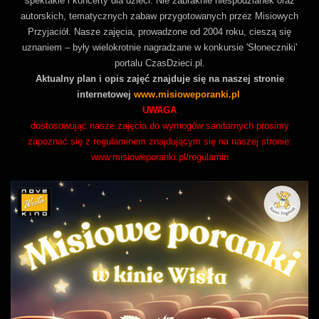
spektakle i koncerty dla dzieci. Nie zabraknie niespodzianek oraz
autorskich, tematycznych zabaw przygotowanych przez Misiowych
Przyjaciół. Nasze zajęcia, prowadzone od 2004 roku, cieszą się
uznaniem – były wielokrotnie nagradzane w konkursie 'Słoneczniki'
portalu CzasDzieci.pl.
Aktualny plan i opis zajęć znajduje się na naszej stronie
internetowej
www.misioweporanki.pl
UWAGA
dostosowując nasze zajęcia do wymogów sanitarnych prosimy
zapoznać się z regulaminem znajdującym się na naszej stronie:
www.misioweporanki.pl/regulamin