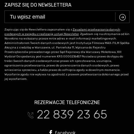
ZAPISZ SIĘ DO NEWSLETTERA
C
Zapisując się do Newslettera zapoznałem się z
Zasadami przetwarzania danych
osobowych w związku z realizacją usługi Newsleter
. Zgadzam się na otrzymanie od kin
Novekino na wskazany przeze mnie adres e-mail informacji marketingowych.
Administratorem Twoich danych osobowych jest Instytucja Filmowa MAX-FILM Spółka
Akcyjna z siedzibą w Warszawie, ul. Panieńska 11, Wpisana do Rejestru
Przedsiębiorców prowadzonego przez Sąd Rejonowy dla Warszawy Mokotowa, XIII
Wydział Gospodarczy pod numerem KRS 0000236457 Posiadasz prawo dostępu do
treści Swoich danych osobowych oraz prawo ich sprostowania, usunięcia,
ograniczenia przetwarzania, prawo do przenoszenia danych osobowych, prawo
wniesienia sprzeciwu, a także prawo do cofnięcia zgody w dowolnym momencie.
Wycofanie zgody nie wpływa na zgodność z prawem przetwarzania dokonanego przed
jej wycofaniem.
REZERWACJE TELEFONICZNE
22 839 23 65
t
facebook