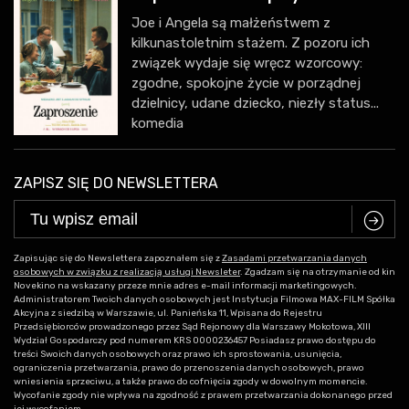
Joe i Angela są małżeństwem z
kilkunastoletnim stażem. Z pozoru ich
związek wydaje się wręcz wzorcowy:
zgodne, spokojne życie w porządnej
dzielnicy, udane dziecko, niezły status...
komedia
ZAPISZ SIĘ DO NEWSLETTERA
C
Zapisując się do Newslettera zapoznałem się z
Zasadami przetwarzania danych
osobowych w związku z realizacją usługi Newsleter
. Zgadzam się na otrzymanie od kin
Novekino na wskazany przeze mnie adres e-mail informacji marketingowych.
Administratorem Twoich danych osobowych jest Instytucja Filmowa MAX-FILM Spółka
Akcyjna z siedzibą w Warszawie, ul. Panieńska 11, Wpisana do Rejestru
Przedsiębiorców prowadzonego przez Sąd Rejonowy dla Warszawy Mokotowa, XIII
Wydział Gospodarczy pod numerem KRS 0000236457 Posiadasz prawo dostępu do
treści Swoich danych osobowych oraz prawo ich sprostowania, usunięcia,
ograniczenia przetwarzania, prawo do przenoszenia danych osobowych, prawo
wniesienia sprzeciwu, a także prawo do cofnięcia zgody w dowolnym momencie.
Wycofanie zgody nie wpływa na zgodność z prawem przetwarzania dokonanego przed