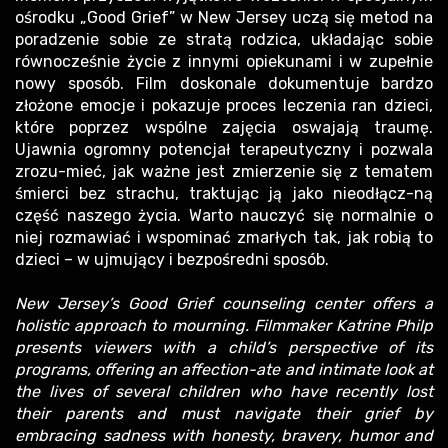
ośrodku „Good Grief” w New Jersey uczą się metod na
poradzenie sobie ze stratą rodzica, układając sobie
równocześnie życie z innymi opiekunami i w zupełnie
nowy sposób. Film doskonale dokumentuje bardzo
złożone emocje i pokazuje proces leczenia ran dzieci,
które poprzez wspólne zajęcia oswajają traumę.
Ujawnia ogromny potencjał terapeutyczny i pozwala
zrozu-mieć, jak ważne jest zmierzenie się z tematem
śmierci bez strachu, traktując ją jako nieodłącz-ną
część naszego życia. Warto nauczyć się normalnie o
niej rozmawiać i wspominać zmarłych tak, jak robią to
dzieci – w ujmujący i bezpośredni sposób.
New Jersey’s Good Grief counseling center offers a
holistic approach to mourning. Filmmaker Katrine Philp
presents viewers with a child’s perspective of its
programs, offering an affection-ate and intimate look at
the lives of several children who have recently lost
their parents and must navigate their grief by
embracing sadness with honesty, bravery, humor and