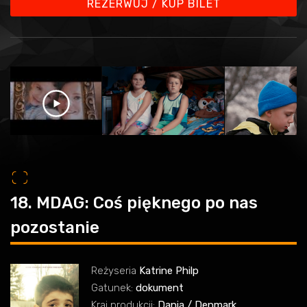
REZERWUJ / KUP BILET
o
18. MDAG: Coś pięknego po nas
pozostanie
Reżyseria
Katrine Philp
Gatunek:
dokument
Kraj produkcji:
Dania / Denmark