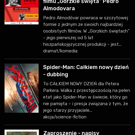
filmu „Gorzkie święta” Pedro
Almodovara
Pedro Almodóvar powraca w szczytowej
formie z jednym ze swoich najbardziej
osobistych filmów. W „Gorzkich świętach”
- jego pierwszej od 5 lat
hiszpańskojęzycznej produkcji - jest...
dramat/komedia
Spider-Man: Całkiem nowy dzień
- dubbing
To CAŁKIEM NOWY DZIEŃ dla Petera
Parkera. Walka z przestępczością na pełen
etat jako Spider-Man w świecie, który go
nie pamięta – i presja związana z tym, że
jego starzy przyjaciele...
akcja/science-fiction
Zaproszenie - napisy