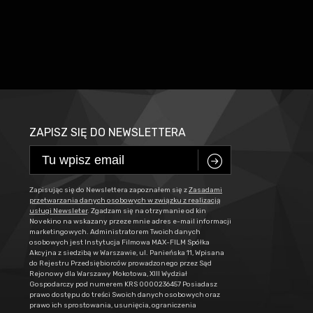
ZAPISZ SIĘ DO NEWSLETTERA
C
Zapisując się do Newslettera zapoznałem się z
Zasadami
przetwarzania danych osobowych w związku z realizacją
usługi Newsleter
. Zgadzam się na otrzymanie od kin
Novekino na wskazany przeze mnie adres e-mail informacji
marketingowych. Administratorem Twoich danych
osobowych jest Instytucja Filmowa MAX-FILM Spółka
Akcyjna z siedzibą w Warszawie, ul. Panieńska 11, Wpisana
do Rejestru Przedsiębiorców prowadzonego przez Sąd
Rejonowy dla Warszawy Mokotowa, XIII Wydział
Gospodarczy pod numerem KRS 0000236457 Posiadasz
prawo dostępu do treści Swoich danych osobowych oraz
prawo ich sprostowania, usunięcia, ograniczenia