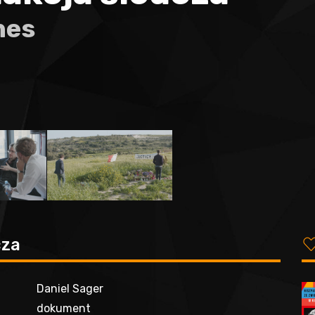
nes
cza
Daniel Sager
dokument