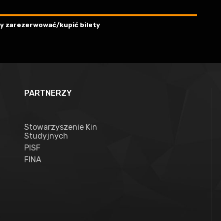
aby zarezerwować/kupić bilety
PARTNERZY
Stowarzyszenie Kin
Studyjnych
PISF
FINA