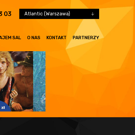
3 03
Atlantic (Warszawa)
AJEM SAL
O NAS
KONTAKT
PARTNERZY