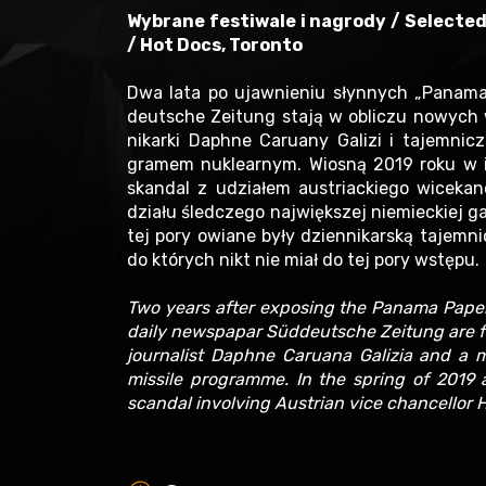
Wybrane festiwale i nagrody / Selected
/ Hot Docs, Toronto
Dwa lata po ujawnieniu słynnych „Panama
deutsche Zeitung stają w obliczu nowych 
nikarki Daphne Caruany Galizi i tajemnic
gramem nuklearnym. Wiosną 2019 roku w i
skandal z udziałem austriackiego wicekan
działu śledczego największej niemieckiej ga
tej pory owiane były dziennikarską tajemni
do których nikt nie miał do tej pory wstępu.
Two years after exposing the Panama Papers,
daily newspapar Süddeutsche Zeitung are fa
journalist Daphne Caruana Galizia and a m
missile programme. In the spring of 2019 
scandal involving Austrian vice chancellor 