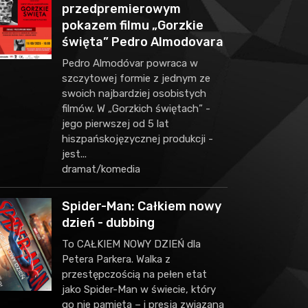
przedpremierowym
pokazem filmu „Gorzkie
święta” Pedro Almodovara
Pedro Almodóvar powraca w
szczytowej formie z jednym ze
swoich najbardziej osobistych
filmów. W „Gorzkich świętach” -
jego pierwszej od 5 lat
hiszpańskojęzycznej produkcji -
jest...
dramat/komedia
Spider-Man: Całkiem nowy
dzień - dubbing
To CAŁKIEM NOWY DZIEŃ dla
Petera Parkera. Walka z
przestępczością na pełen etat
jako Spider-Man w świecie, który
go nie pamięta – i presja związana