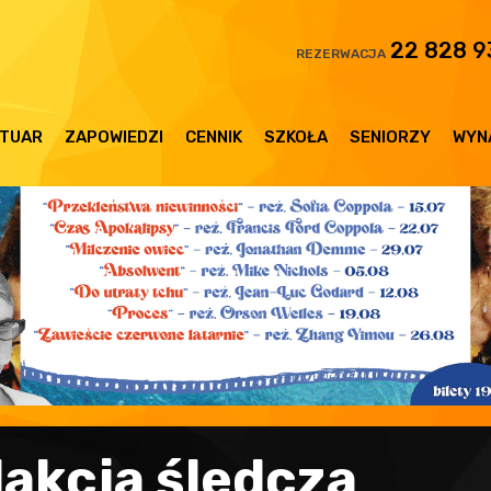
22 828 9
REZERWACJA
TUAR
ZAPOWIEDZI
CENNIK
SZKOŁA
SENIORZY
WYN
akcja śledcza