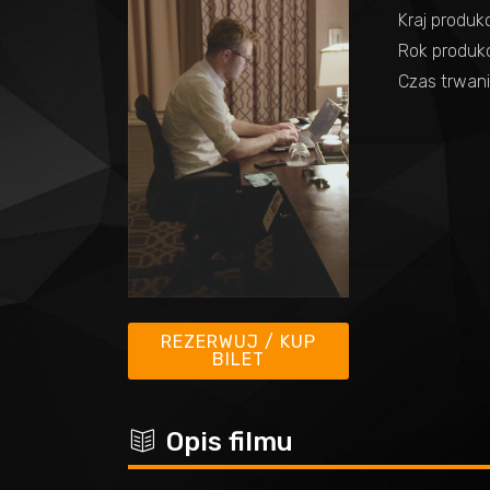
Kraj produkc
Rok produkcj
Czas trwani
REZERWUJ / KUP
BILET
c
Opis filmu