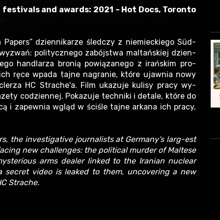
 festivals and awards: 2021 – Hot Docs, Toronto
 Papers” dziennikarze śledczy z niemieckiego Süd-
wyzwań: politycznego zabójstwa maltańskiej dzien-
zego handlarza bronią powiązanego z irańskim pro-
ch ręce wpada tajne nagranie, które ujawnia nowy
clerza HC Strache'a. Film ukazuje kulisy pracy wy-
zety codziennej. Pokazuje techniki i detale, które do
cą i zapewnia wgląd w ściśle tajne arkana ich pracy,
 the investigative journalists at Germany’s larg-est
cing new challenges: the political murder of Maltese
ysterious arms dealer linked to the Iranian nuclear
a secret video is leaked to them, uncovering a new
HC Strache.