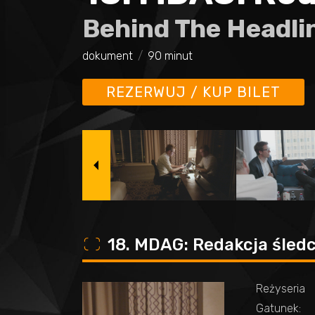
Behind The Headli
dokument
90 minut
REZERWUJ / KUP BILET
o
18. MDAG: Redakcja śled
Reżyseria
Gatunek: