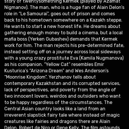
story of twentysomething Kermek (played by Azamat
Nigmanov). The man, who is a huge fan of Alain Delon’s
role in “Le Samouraï”, goes out of prison and comes
back to his hometown somewhere on a Kazakh steppe.
He wants to start a new honest life. He dreams about
gathering enough money to build a cinema, but a local
mafia boss (Yerken Gubashev) demands that Kermek
work for him. The man rejects his pre-determined fate,
instead setting off on a journey across local sideways
with a young crazy prostitute Eva (Kamila Nugmanova)
as his companion. “Yellow Cat” resembles Emir
Kusturica’s “Arizona Dream” and Wes Anderson’s
“Moonrise Kingdom”. Yerzhanov tells about
contemporary Kazakhstan and its corrupted services,
lack of perspectives, and poverty from the angle of
two innocent lovers, weirdos and outsiders who want
to be happy regardless of the circumstances. The
Central Asian country looks like a land from an
irreverent slapstick fairy tale where instead of magic
creatures like fairies and dragons there are Alain
Delon, Robert de Niro or Gene Kelly. The film astounds