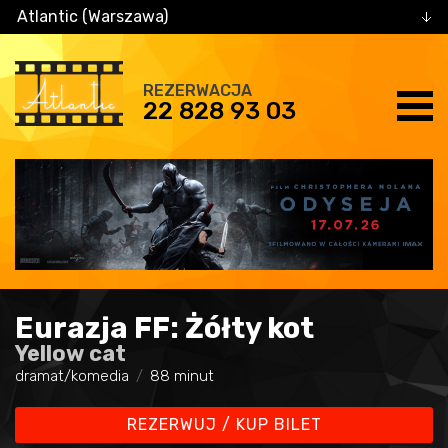
Atlantic (Warszawa)
REZERWACJA
22 828 93 03
Eurazja FF: Żółty kot
Yellow cat
dramat/komedia
88 minut
REZERWUJ / KUP BILET