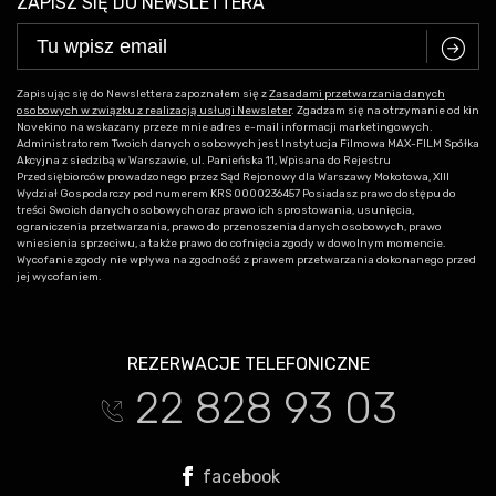
ZAPISZ SIĘ DO NEWSLETTERA
C
Zapisując się do Newslettera zapoznałem się z
Zasadami przetwarzania danych
osobowych w związku z realizacją usługi Newsleter
. Zgadzam się na otrzymanie od kin
Novekino na wskazany przeze mnie adres e-mail informacji marketingowych.
Administratorem Twoich danych osobowych jest Instytucja Filmowa MAX-FILM Spółka
Akcyjna z siedzibą w Warszawie, ul. Panieńska 11, Wpisana do Rejestru
Przedsiębiorców prowadzonego przez Sąd Rejonowy dla Warszawy Mokotowa, XIII
Wydział Gospodarczy pod numerem KRS 0000236457 Posiadasz prawo dostępu do
treści Swoich danych osobowych oraz prawo ich sprostowania, usunięcia,
ograniczenia przetwarzania, prawo do przenoszenia danych osobowych, prawo
wniesienia sprzeciwu, a także prawo do cofnięcia zgody w dowolnym momencie.
Wycofanie zgody nie wpływa na zgodność z prawem przetwarzania dokonanego przed
jej wycofaniem.
REZERWACJE TELEFONICZNE
22 828 93 03
t
facebook