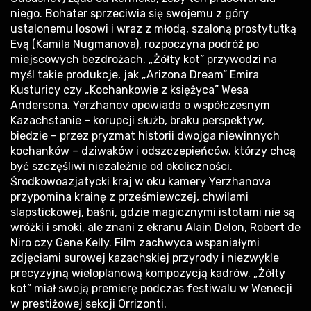
niego. Bohater sprzeciwia się swojemu z góry
ustalonemu losowi i wraz z młodą, szaloną prostytutką
Evą (Kamila Nugmanova), rozpoczyna podróż po
miejscowych bezdrożach. „Żółty kot” przywodzi na
myśl takie produkcje, jak „Arizona Dream” Emira
Kusturicy czy „Kochankowie z księżyca” Wesa
Andersona. Yerzhanov opowiada o współczesnym
Kazachstanie – korupcji służb, braku perspektyw,
biedzie – przez pryzmat historii dwojga niewinnych
kochanków – dziwaków i odszczepieńców, którzy chcą
być szczęśliwi niezależnie od okoliczności.
Środkowoazjatycki kraj w oku kamery Yerzhanova
przypomina krainę z prześmiewczej, chwilami
slapstickowej, baśni, gdzie magicznymi istotami nie są
wróżki i smoki, ale znani z ekranu Alain Delon, Robert de
Niro czy Gene Kelly. Film zachwyca wspaniałymi
zdjęciami surowej kazachskiej przyrody i niezwykle
precyzyjną wieloplanową kompozycją kadrów. „Żółty
kot” miał swoją premierę podczas festiwalu w Wenecji
w prestiżowej sekcji Orrizonti.