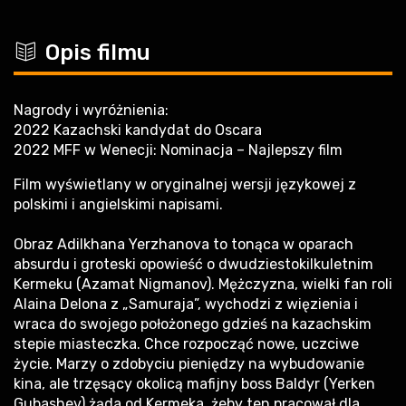
c
Opis filmu
Nagrody i wyróżnienia:
2022 Kazachski kandydat do Oscara
2022 MFF w Wenecji: Nominacja – Najlepszy film
Film wyświetlany w oryginalnej wersji językowej z
polskimi i angielskimi napisami.
Obraz Adilkhana Yerzhanova to tonąca w oparach
absurdu i groteski opowieść o dwudziestokilkuletnim
Kermeku (Azamat Nigmanov). Mężczyzna, wielki fan roli
Alaina Delona z „Samuraja”, wychodzi z więzienia i
wraca do swojego położonego gdzieś na kazachskim
stepie miasteczka. Chce rozpocząć nowe, uczciwe
życie. Marzy o zdobyciu pieniędzy na wybudowanie
kina, ale trzęsący okolicą mafijny boss Baldyr (Yerken
Gubashev) żąda od Kermeka, żeby ten pracował dla