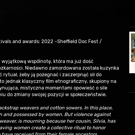
ivals and awards: 2022 –Sheffield Doc Fest /
 wyjątkową wspólnotę, która ma już dość
ezkarności. Niedawno zamordowana została kuzynka
ć rytuał, żeby ją pożegnać i zaczerpnąć sił do
 to jednak klasyczny film etnograficzny, skupiony na
scynująca, mistyczna momentami opowieść o sile
niu do zmiany swojej pozycji w społeczeństwie.
ckstrap weavers and cotton sowers. In this place,
wn and possessed by women. But violence against
weaver, is mourning because her cousin, Silvia, has
aving women create a collective ritual to honor
hem have received from their female ancestors.