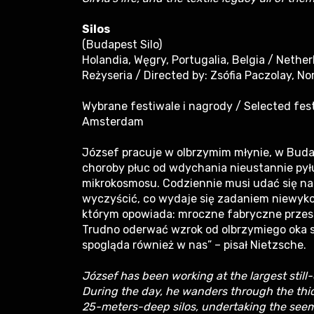
Silos
(Budapest Silo)
Holandia, Węgry, Portugalia, Belgia / Nethe
Reżyseria / Directed by: Zsófia Paczolay, N
Wybrane festiwale i nagrody / Selected fes
Amsterdam
József pracuje w olbrzymim młynie, w Budap
choroby płuc od wdychania nieustannie pyłu
mikrokosmosu. Codziennie musi udać się n
wyczyścić, co wydaje się zadaniem niewyko
którym opowiada: mroczne fabryczne przest
Trudno oderwać wzrok od olbrzymiego oka s
spogląda również w nas” – pisał Nietzsche.
József has been working at the largest still-
During the day, he wanders through the thick
25-meters-deep silos, undertaking the seem