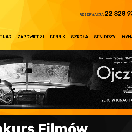
22 828 9
REZERWACJA
TUAR
ZAPOWIEDZI
CENNIK
SZKOŁA
SENIORZY
WYN
nkurs Filmów