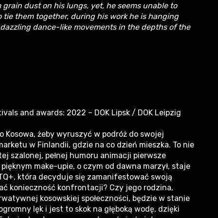
 grain dust on his lungs, yet, he seems unable to
tie them together, during his work he is hanging
s dazzling dance-like movements in the depths of the
tivals and awards: 2022 – DOK Lipsk / DOK Leipzig
do Kosowa, żeby wyruszyć w podróż do swojej
marketu w Finlandii, gdzie na co dzień mieszka. To nie
tej szalonej, pełnej humoru animacji pierwsze
, pięknym make-upie, o czym od dawna marzył, staje
TQ+, która decyduje się zamanifestować swoją
ć konieczność konfrontacji? Czy jego rodzina,
rwatywnej kosowskiej społeczności, będzie w stanie
romny lęk i jest to skok na głęboką wodę, dzięki