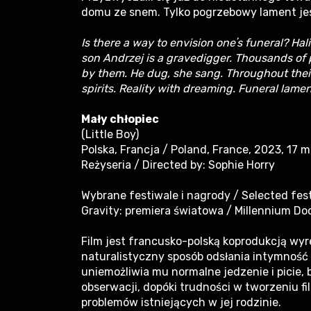
domu ze snem. Tylko pogrzebowy lament jes
Is there a way to envision oneʼs funeral? Hali
son Andrzej is a gravedigger. Thousands of
by them. He dug, she sang. Throughout their
spirits. Reality with dreaming. Funeral lamen
Mały chłopiec
(Little Boy)
Polska, Francja / Poland, France, 2023, 17 m
Reżyseria / Directed by: Sophie Horry
Wybrane festiwale i nagrody / Selected fes
Gravity: premiera światowa / Millennium Do
Film jest francusko-polską koprodukcją wy
naturalistyczny sposób odsłania intymność 
uniemożliwia mu normalne jedzenie i picie, b
obserwacji, dopóki trudności w tworzeniu f
problemów istniejących w jej rodzinie.