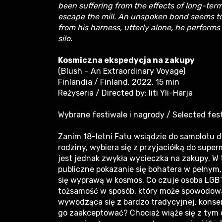
been suffering from the effects of long-term
escape the mill. An unspoken bond seems to 
from his harness, utterly alone, he perform
silo.
Kosmiczna ekspedycja na zakupy
(Blush – An Extraordinary Voyage)
Finlandia / Finland, 2022, 15 min
Reżyseria / Directed by: Iiti Yli-Harja
Wybrane festiwale i nagrody / Selected fes
Zanim 18-letni Fatu wsiądzie do samolotu 
rodziny, wybiera się z przyjaciółką do super
jest jednak zwykła wycieczka na zakupy. W 
publiczne pokazanie się bohatera w pełnym
się wyprawą w kosmos. Co czuje osoba LGB
tożsamość w sposób, który może spowodowa
wywodząca się z bardzo tradycyjnej, konse
go zaakceptować? Chociaż wiąże się z tym og