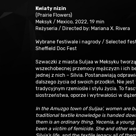
Kwiaty nizin
(Prairie Flowers)
Meksyk / Mexico, 2022, 19 min
Reżyseria / Directed by: Mariana X. Rivera
Wybrane festiwale i nagrody / Selected fest
Sheffield Doc Fest
Szwaczki z miasta Suljaa w Meksyku tworzą
wszechobecnej przemocy mężczyzn i ich b
jednej z nich – Silvia. Postanawiają odprawi
dalszego życia od swoich przodkiń. Nie jest
tradycyjnym rzemiośle i stylu życia. To fa
siostrzeństwa, oporze i wytrwałości w dąże
In the Amuzgo town of Suljaa’, women are ba
traditional textile knowledge is handed do
them is an ordinary thing. Yecenia, a young 
been a victim of femicide. She and other we
Silvia’s life, and the textile legacy all of t