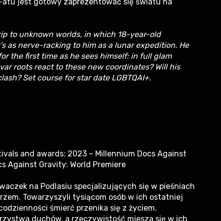
 Fatu jest gotowy zaprezentować się światu na
rip to unknown worlds, in which 18-year-old
’s as nerve-racking to him as a lunar expedition. He
 the first time as he sees himself: in full glam
var roots react to these new coordinates? Will his
clash? Set course for star date LGBTQAI+.
tivals and awards: 2023 – Millennium Docs Against
cs Against Gravity: World Premiere
ewaczek na Podlasiu specjalizujących się w pieśniach
barzem. Towarzyszyli tysiącom osób w ich ostatniej
 codzienności śmierć przenika się z życiem.
arzystwa duchów, a rzeczywistość miesza się w ich