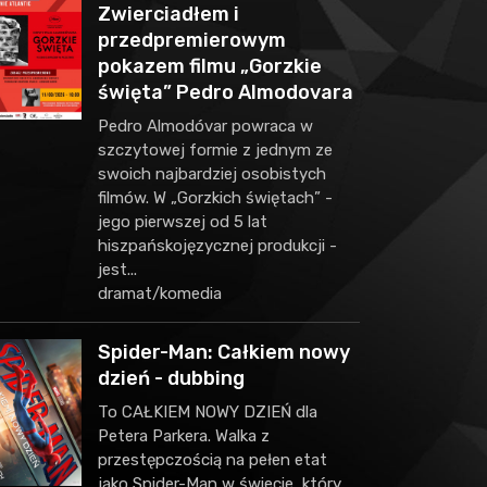
Zwierciadłem i
przedpremierowym
pokazem filmu „Gorzkie
święta” Pedro Almodovara
Pedro Almodóvar powraca w
szczytowej formie z jednym ze
swoich najbardziej osobistych
filmów. W „Gorzkich świętach” -
jego pierwszej od 5 lat
hiszpańskojęzycznej produkcji -
jest...
dramat/komedia
Spider-Man: Całkiem nowy
dzień - dubbing
To CAŁKIEM NOWY DZIEŃ dla
Petera Parkera. Walka z
przestępczością na pełen etat
jako Spider-Man w świecie, który