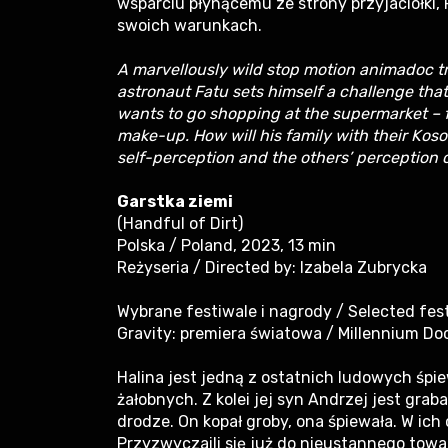
wsparciu płynącemu ze strony przyjaciółki,
swoich warunkach.
A marvellously wild stop motion animadoc t
astronaut Fatu sets himself a challenge that
wants to go shopping at the supermarket – for
make-up. How will his family with their Koso
self-perception and the others’ perception 
Garstka ziemi
(Handful of Dirt)
Polska / Poland, 2023, 13 min
Reżyseria / Directed by: Izabela Zubrycka
Wybrane festiwale i nagrody / Selected fes
Gravity: premiera światowa / Millennium Do
Halina jest jedną z ostatnich ludowych śpi
żałobnych. Z kolei jej syn Andrzej jest gra
drodze. On kopał groby, ona śpiewała. W ich
Przyzwyczaili się już do nieustannego tow