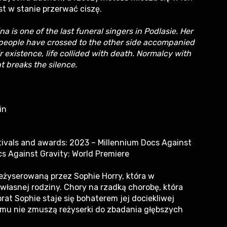
t w stanie przerwać ciszę.
na is one of the last funeral singers in Podlasie. Her
 people have crossed to the other side accompanied
 existence, life collided with death. Normalcy with
t breaks the silence.
in
tivals and awards: 2023 – Millennium Docs Against
cs Against Gravity: World Premiere
reżyserowaną przez Sophie Horry, która w
własnej rodziny. Chory na rzadką chorobę, która
rat Sophie staje się bohaterem jej dociekliwej
ilmu nie zmuszą reżyserki do zbadania głębszych