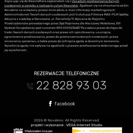
Zapisując się do Newslettera zapoznałem się z
Zasadami przetwarzania danych
osobowych w związku z realizacją usługi Newsleter
. Zgadzam się na otrzymanie od kin
Novekino na wskazany przeze mnie adres e-mail informacji marketingowych.
Administratorem Twoich danych osobowych jest Instytucja Filmowa MAX-FILM Spółka
Akcyjna z siedzibą w Warszawie, ul. Panieńska 11, Wpisana do Rejestru
Przedsiębiorców prowadzonego przez Sąd Rejonowy dla Warszawy Mokotowa, XIII
Wydział Gospodarczy pod numerem KRS 0000236457 Posiadasz prawo dostępu do
treści Swoich danych osobowych oraz prawo ich sprostowania, usunięcia,
ograniczenia przetwarzania, prawo do przenoszenia danych osobowych, prawo
wniesienia sprzeciwu, a także prawo do cofnięcia zgody w dowolnym momencie.
Wycofanie zgody nie wpływa na zgodność z prawem przetwarzania dokonanego przed
jej wycofaniem.
REZERWACJE TELEFONICZNE
22 828 93 03
t
facebook
2026 © Novekino. All Rights Reserved
projekt i wykonanie :
VEGA Internet Studio