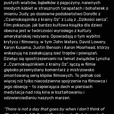
pustych wiatrów, bąbelków z pajęczyny, naiwnych
młodych kobiet w strasznych tarapatach i bohaterek o
imieniu Judy, po dosłowne podobieństwo Dorotki z
„Czarnoksiężnika z krainy Oz” z Lulą z „Dzikości serca”.
Film pokazuje, jak bardzo kultowa książka dla dzieci
obecna jest w twórczości wyrosłego z kultury
amerykańskiej reżysera. Opowiadają o tym wybitni
krytycy i filmowcy, w tym John Waters, David Lowery,
Karyn Kusama, Justin Benson i Aaron Moorhead, którzy
wskazują na zaskakującą sieć tropów i powiązań.
Dzieląc się spostrzeżeniami na temat związków Lyncha
z „Czarnoksiężnikiem z krainy Oz”, łączą w filmie
głęboko przemyślany komentarz z mistrzowsko
zmontowaną serią klipów filmowych. To jednak coś
więcej niż tylko niecodzienne spojrzenie na filmowca i
jego obsesję – to zapierająca dech w piersiach
medytacja nad rolą kina w kształtowaniu i
odzwierciedlaniu naszych marzeń.
“There is not a day that goes by when I don’t think of