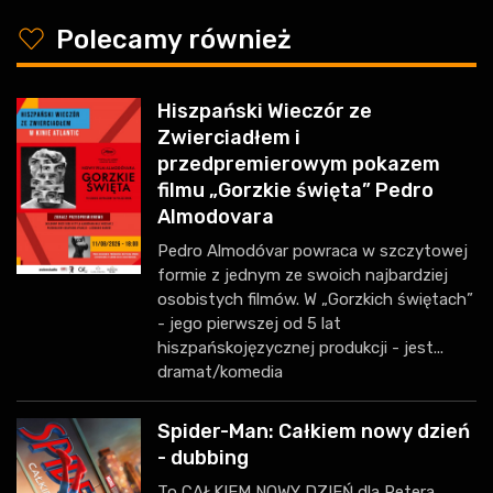
y
Polecamy również
Hiszpański Wieczór ze
Zwierciadłem i
przedpremierowym pokazem
filmu „Gorzkie święta” Pedro
Almodovara
Pedro Almodóvar powraca w szczytowej
formie z jednym ze swoich najbardziej
osobistych filmów. W „Gorzkich świętach”
- jego pierwszej od 5 lat
hiszpańskojęzycznej produkcji - jest...
dramat/komedia
Spider-Man: Całkiem nowy dzień
- dubbing
To CAŁKIEM NOWY DZIEŃ dla Petera