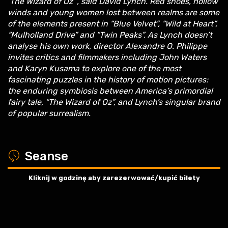
‘The Wizard of Oz”’, said David Lynch. Red shoes, hollow
winds and young women lost between realms are some
of the elements present in “Blue Velvet”, “Wild at Heart”,
“Mulholland Drive” and “Twin Peaks”. As Lynch doesn’t
analyse his own work, director Alexandre O. Philippe
invites critics and filmmakers including John Waters
and Karyn Kusama to explore one of the most
fascinating puzzles in the history of motion pictures:
the enduring symbiosis between America’s primordial
fairy tale, “The Wizard of Oz”, and Lynch’s singular brand
of popular surrealism.
a
Seanse
Kliknij w godzinę aby zarezerwować/kupić bilety