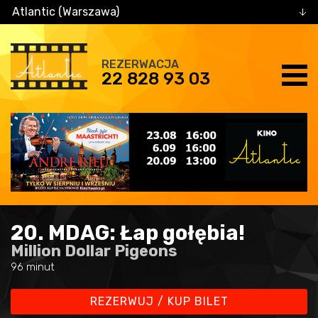
Atlantic (Warszawa)
REZERWACJA
22 828 93 03
20. MDAG: Łap gołębia!
Million Dollar Pigeons
96 minut
REZERWUJ / KUP BILET