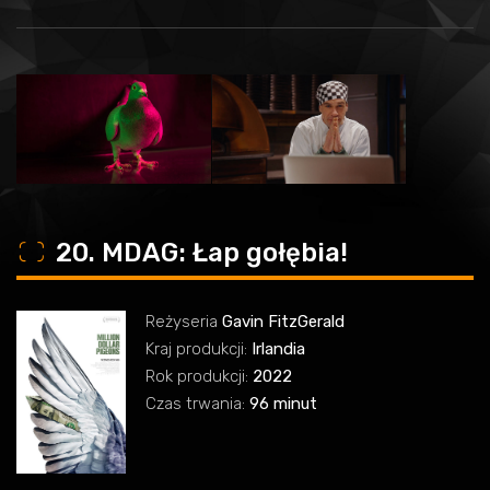
o
20. MDAG: Łap gołębia!
Reżyseria
Gavin FitzGerald
Kraj produkcji:
Irlandia
Rok produkcji:
2022
Czas trwania:
96 minut