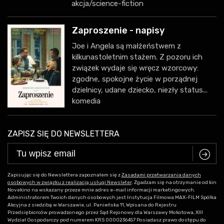
akcja/science-fiction
Zaproszenie - napisy
Joe i Angela są małżeństwem z
kilkunastoletnim stażem. Z pozoru ich
związek wydaje się wręcz wzorcowy:
zgodne, spokojne życie w porządnej
dzielnicy, udane dziecko, niezły status...
komedia
ZAPISZ SIĘ DO NEWSLETTERA
C
Zapisując się do Newslettera zapoznałem się z
Zasadami przetwarzania danych
osobowych w związku z realizacją usługi Newsleter
. Zgadzam się na otrzymanie od kin
Novekino na wskazany przeze mnie adres e-mail informacji marketingowych.
Administratorem Twoich danych osobowych jest Instytucja Filmowa MAX-FILM Spółka
Akcyjna z siedzibą w Warszawie, ul. Panieńska 11, Wpisana do Rejestru
Przedsiębiorców prowadzonego przez Sąd Rejonowy dla Warszawy Mokotowa, XIII
Wydział Gospodarczy pod numerem KRS 0000236457 Posiadasz prawo dostępu do