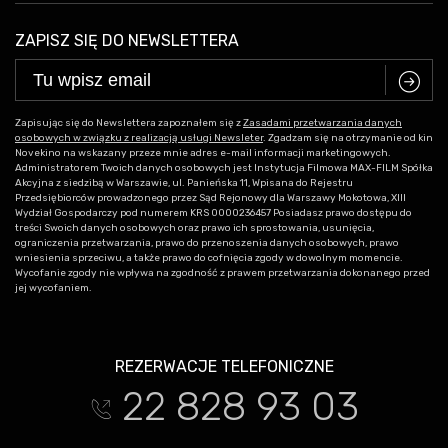
ZAPISZ SIĘ DO NEWSLETTERA
C
Zapisując się do Newslettera zapoznałem się z
Zasadami przetwarzania danych
osobowych w związku z realizacją usługi Newsleter
. Zgadzam się na otrzymanie od kin
Novekino na wskazany przeze mnie adres e-mail informacji marketingowych.
Administratorem Twoich danych osobowych jest Instytucja Filmowa MAX-FILM Spółka
Akcyjna z siedzibą w Warszawie, ul. Panieńska 11, Wpisana do Rejestru
Przedsiębiorców prowadzonego przez Sąd Rejonowy dla Warszawy Mokotowa, XIII
Wydział Gospodarczy pod numerem KRS 0000236457 Posiadasz prawo dostępu do
treści Swoich danych osobowych oraz prawo ich sprostowania, usunięcia,
ograniczenia przetwarzania, prawo do przenoszenia danych osobowych, prawo
wniesienia sprzeciwu, a także prawo do cofnięcia zgody w dowolnym momencie.
Wycofanie zgody nie wpływa na zgodność z prawem przetwarzania dokonanego przed
jej wycofaniem.
REZERWACJE TELEFONICZNE
22 828 93 03
t