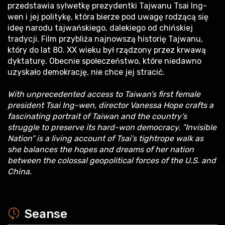
przedstawia sylwetkę prezydentki Tajwanu Tsai Ing-
wen i jej politykę, która bierze pod uwagę rodzącą się
ideę narodu tajwańskiego, dalekiego od chińskiej
tradycji. Film przybliża najnowszą historię Tajwanu,
który do lat 80. XX wieku był rządzony przez krwawą
dyktaturę. Obecnie społeczeństwo, które niedawno
uzyskało demokrację, nie chce jej stracić.
With unprecedented access to Taiwan’s first female
president Tsai Ing-wen, director Vanessa Hope crafts a
fascinating portrait of Taiwan and the country’s
struggle to preserve its hard-won democracy. ”Invisible
Nation” is a living account of Tsai’s tightrope walk as
she balances the hopes and dreams of her nation
between the colossal geopolitical forces of the U.S. and
China.
a
Seanse