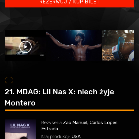
REZERWUJ / KUP BILET
o
21. MDAG: Lil Nas X: niech żyje
Montero
Reżyseria
Zac Manuel, Carlos Lópes
Estrada
Kraj produkcji:
USA