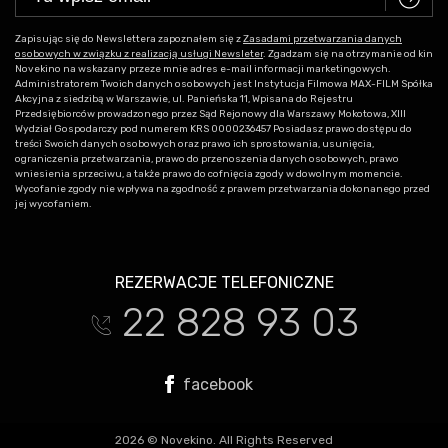
Zapisując się do Newslettera zapoznałem się z
Zasadami przetwarzania danych
osobowych w związku z realizacją usługi Newsleter
. Zgadzam się na otrzymanie od kin
Novekino na wskazany przeze mnie adres e-mail informacji marketingowych.
Administratorem Twoich danych osobowych jest Instytucja Filmowa MAX-FILM Spółka
Akcyjna z siedzibą w Warszawie, ul. Panieńska 11, Wpisana do Rejestru
Przedsiębiorców prowadzonego przez Sąd Rejonowy dla Warszawy Mokotowa, XIII
Wydział Gospodarczy pod numerem KRS 0000236457 Posiadasz prawo dostępu do
treści Swoich danych osobowych oraz prawo ich sprostowania, usunięcia,
ograniczenia przetwarzania, prawo do przenoszenia danych osobowych, prawo
wniesienia sprzeciwu, a także prawo do cofnięcia zgody w dowolnym momencie.
Wycofanie zgody nie wpływa na zgodność z prawem przetwarzania dokonanego przed
jej wycofaniem.
REZERWACJE TELEFONICZNE
22 828 93 03
t
facebook
2026 © Novekino. All Rights Reserved