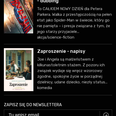
- dubbing
To CAŁKIEM NOWY DZIEŃ dla Petera
Parkera. Walka z przestępczością na pełen
etat jako Spider-Man w świecie, który go
nie pamięta – i presja związana z tym, że
jego starzy przyjaciele...
akcja/science-fiction
Zaproszenie - napisy
Joe i Angela są małżeństwem z
kilkunastoletnim stażem. Z pozoru ich
związek wydaje się wręcz wzorcowy:
zgodne, spokojne życie w porządnej
dzielnicy, udane dziecko, niezły status...
komedia
ZAPISZ SIĘ DO NEWSLETTERA
C