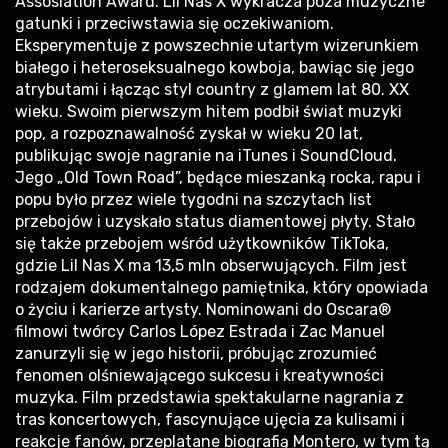
Assosiation Award. Lil Nas X wykracza poza muzyczne
gatunki i przeciwstawia się oczekiwaniom.
Eksperymentuje z powszechnie utartym wizerunkiem
białego i heteroseksualnego kowboja, bawiąc się jego
atrybutami i łącząc styl country z glamem lat 80. XX
wieku. Swoim pierwszym hitem podbił świat muzyki
pop, a rozpoznawalność zyskał w wieku 20 lat,
publikując swoje nagranie na iTunes i SoundCloud.
Jego „Old Town Road”, będące mieszanką rocka, rapu i
popu było przez wiele tygodni na szczytach list
przebojów i uzyskało status diamentowej płyty. Stało
się także przebojem wśród użytkowników TikToka,
gdzie Lil Nas X ma 13,5 mln obserwujących. Film jest
rodzajem dokumentalnego pamiętnika, który opowiada
o życiu i karierze artysty. Nominowani do Oscara®
filmowi twórcy Carlos López Estrada i Zac Manuel
zanurzyli się w jego historii, próbując zrozumieć
fenomen olśniewającego sukcesu i kreatywności
muzyka. Film przedstawia spektakularne nagrania z
tras koncertowych, fascynujące ujęcia za kulisami i
reakcje fanów, przeplatane biografią Montero, w tym tą