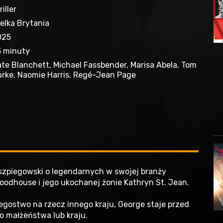
riller
elka Brytania
025
 minuty
te Blanchett, Michael Fassbender, Marisa Abela, Tom
rke, Naomie Harris, Regé-Jean Page
 szpiegowski o legendarnych w swojej branży
odhouse i jego ukochanej żonie Kathryn St. Jean.
iegostwo na rzecz innego kraju, George staje przed
o małżeństwa lub kraju.