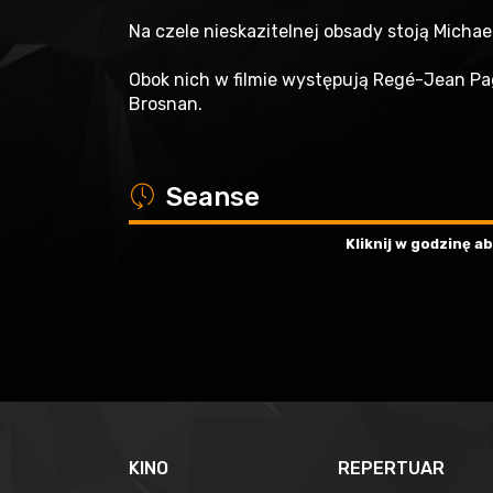
Na czele nieskazitelnej obsady stoją Michae
Obok nich w filmie występują Regé-Jean Page
Brosnan.
a
Seanse
Kliknij w godzinę 
KINO
REPERTUAR