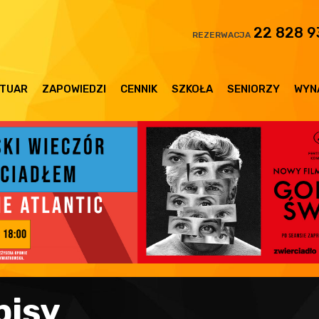
22 828 9
REZERWACJA
TUAR
ZAPOWIEDZI
CENNIK
SZKOŁA
SENIORZY
WYN
pisy