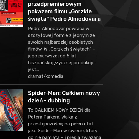
przedpremierowym
pokazem filmu „Gorzkie
święta” Pedro Almodovara
Pedro Almodóvar powraca w
szczytowej formie z jednym ze
swoich najbardziej osobistych
filmów. W „Gorzkich świętach” -
jego pierwszej od 5 lat
hiszpańskojęzycznej produkcji -
jest...
dramat/komedia
Spider-Man: Całkiem nowy
dzień - dubbing
To CAŁKIEM NOWY DZIEŃ dla
Petera Parkera. Walka z
przestępczością na pełen etat
jako Spider-Man w świecie, który
go nie pamięta – i presja związana