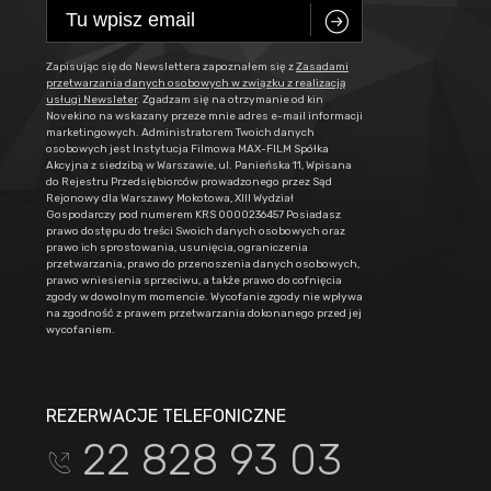
C
Zapisując się do Newslettera zapoznałem się z
Zasadami
przetwarzania danych osobowych w związku z realizacją
usługi Newsleter
. Zgadzam się na otrzymanie od kin
Novekino na wskazany przeze mnie adres e-mail informacji
marketingowych. Administratorem Twoich danych
osobowych jest Instytucja Filmowa MAX-FILM Spółka
Akcyjna z siedzibą w Warszawie, ul. Panieńska 11, Wpisana
do Rejestru Przedsiębiorców prowadzonego przez Sąd
Rejonowy dla Warszawy Mokotowa, XIII Wydział
Gospodarczy pod numerem KRS 0000236457 Posiadasz
prawo dostępu do treści Swoich danych osobowych oraz
prawo ich sprostowania, usunięcia, ograniczenia
przetwarzania, prawo do przenoszenia danych osobowych,
prawo wniesienia sprzeciwu, a także prawo do cofnięcia
zgody w dowolnym momencie. Wycofanie zgody nie wpływa
na zgodność z prawem przetwarzania dokonanego przed jej
wycofaniem.
REZERWACJE TELEFONICZNE
22 828 93 03
t