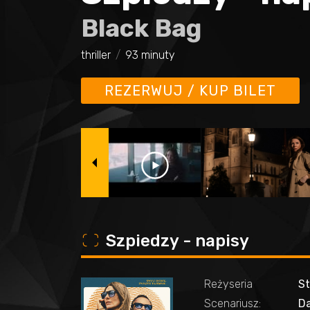
Black Bag
thriller
93 minuty
REZERWUJ / KUP BILET
o
Szpiedzy - napisy
Reżyseria
St
Scenariusz:
Da