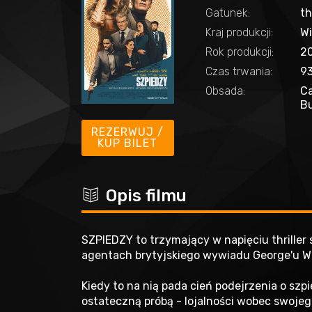
Gatunek:
th
Kraj produkcji:
Wi
Rok produkcji:
2
Czas trwania:
93
Obsada:
Ca
Bu
REZERWUJ /
KUP BILET
c
Opis filmu
SZPIEDZY to trzymający w napięciu thriller
agentach brytyjskiego wywiadu George'u Wo
Kiedy to na nią pada cień podejrzenia o szp
ostateczną próbą - lojalności wobec swojeg