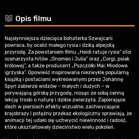
c
Opis filmu
Najsłynniejsza dziecięca bohaterka Szwajcarii
powraca, by ocalić małego rysia i dziką alpejską
przyrodę. Za powstaniem filmu „Heidi ratuje rysia” stoi
scenarzysta hitów „Gnomeo i Julia” oraz „Corgi, psiak
królowej”, a także producent „Pszczółki Mai: Miodowe
igrzyska”. Opowieść inspirowana niezwykle popularną
książką i postaciami wykreowanymi przez Johannę
Spyri zabierze widzów – małych i dużych – w
porywającą górską przygodę, niosąc ze sobą cenną
lekcję troski o naturę i dzikie zwierzęta. Zapierające
dech w piersiach efekty wizualne, zachwycające
krajobrazy i potężny przekaz ekologiczny sprawiają, że
animacji tej udało się uchwycić niewinność i radość,
które ukształtowały dzieciństwo wielu pokoleń.