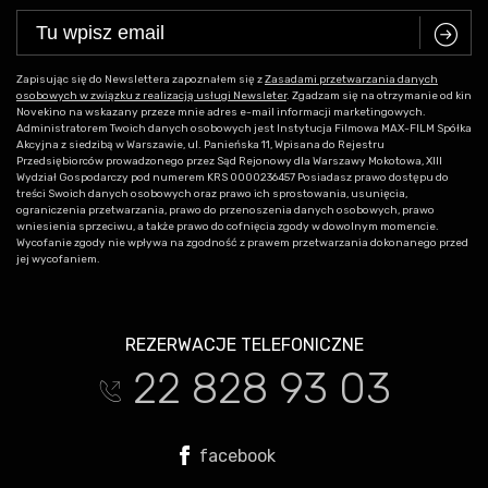
C
Zapisując się do Newslettera zapoznałem się z
Zasadami przetwarzania danych
osobowych w związku z realizacją usługi Newsleter
. Zgadzam się na otrzymanie od kin
Novekino na wskazany przeze mnie adres e-mail informacji marketingowych.
Administratorem Twoich danych osobowych jest Instytucja Filmowa MAX-FILM Spółka
Akcyjna z siedzibą w Warszawie, ul. Panieńska 11, Wpisana do Rejestru
Przedsiębiorców prowadzonego przez Sąd Rejonowy dla Warszawy Mokotowa, XIII
Wydział Gospodarczy pod numerem KRS 0000236457 Posiadasz prawo dostępu do
treści Swoich danych osobowych oraz prawo ich sprostowania, usunięcia,
ograniczenia przetwarzania, prawo do przenoszenia danych osobowych, prawo
wniesienia sprzeciwu, a także prawo do cofnięcia zgody w dowolnym momencie.
Wycofanie zgody nie wpływa na zgodność z prawem przetwarzania dokonanego przed
jej wycofaniem.
REZERWACJE TELEFONICZNE
22 828 93 03
t
facebook