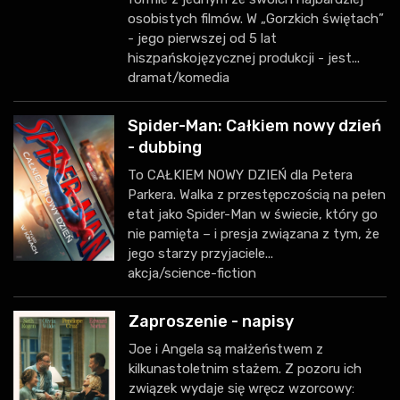
osobistych filmów. W „Gorzkich świętach”
- jego pierwszej od 5 lat
hiszpańskojęzycznej produkcji - jest...
dramat/komedia
Spider-Man: Całkiem nowy dzień
- dubbing
To CAŁKIEM NOWY DZIEŃ dla Petera
Parkera. Walka z przestępczością na pełen
etat jako Spider-Man w świecie, który go
nie pamięta – i presja związana z tym, że
jego starzy przyjaciele...
akcja/science-fiction
Zaproszenie - napisy
Joe i Angela są małżeństwem z
kilkunastoletnim stażem. Z pozoru ich
związek wydaje się wręcz wzorcowy: