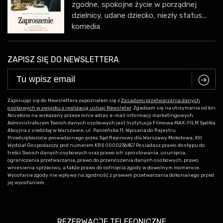
zgodne, spokojne życie w porządnej
dzielnicy, udane dziecko, niezły status...
komedia
ZAPISZ SIĘ DO NEWSLETTERA
C
Zapisując się do Newslettera zapoznałem się z
Zasadami przetwarzania danych
osobowych w związku z realizacją usługi Newsleter
. Zgadzam się na otrzymanie od kin
Novekino na wskazany przeze mnie adres e-mail informacji marketingowych.
Administratorem Twoich danych osobowych jest Instytucja Filmowa MAX-FILM Spółka
Akcyjna z siedzibą w Warszawie, ul. Panieńska 11, Wpisana do Rejestru
Przedsiębiorców prowadzonego przez Sąd Rejonowy dla Warszawy Mokotowa, XIII
Wydział Gospodarczy pod numerem KRS 0000236457 Posiadasz prawo dostępu do
treści Swoich danych osobowych oraz prawo ich sprostowania, usunięcia,
ograniczenia przetwarzania, prawo do przenoszenia danych osobowych, prawo
wniesienia sprzeciwu, a także prawo do cofnięcia zgody w dowolnym momencie.
Wycofanie zgody nie wpływa na zgodność z prawem przetwarzania dokonanego przed
jej wycofaniem.
REZERWACJE TELEFONICZNE