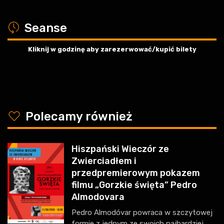
a
Seanse
Kliknij w godzinę aby zarezerwować/kupić bilety
y
Polecamy również
Hiszpański Wieczór ze
Zwierciadłem i
przedpremierowym pokazem
filmu „Gorzkie święta” Pedro
Almodovara
Pedro Almodóvar powraca w szczytowej
formie z jednym ze swoich najbardziej