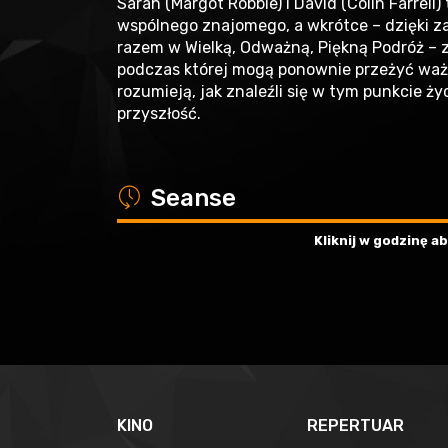
Sarah (Margot Robbie) i David (Colin Farrell)
wspólnego znajomego, a wkrótce – dzięki z
razem w Wielką, Odważną, Piękną Podróż – 
podczas której mogą ponownie przeżyć ważne
rozumieją, jak znaleźli się w tym punkcie ż
przyszłość.
a
Seanse
Kliknij w godzinę 
KINO
REPERTUAR