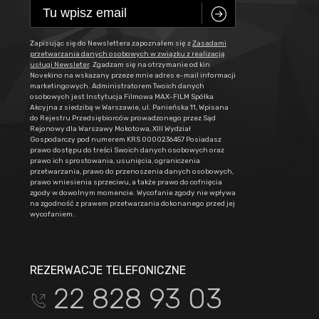
C
Zapisując się do Newslettera zapoznałem się z
Zasadami
przetwarzania danych osobowych w związku z realizacją
usługi Newsleter
. Zgadzam się na otrzymanie od kin
Novekino na wskazany przeze mnie adres e-mail informacji
marketingowych. Administratorem Twoich danych
osobowych jest Instytucja Filmowa MAX-FILM Spółka
Akcyjna z siedzibą w Warszawie, ul. Panieńska 11, Wpisana
do Rejestru Przedsiębiorców prowadzonego przez Sąd
Rejonowy dla Warszawy Mokotowa, XIII Wydział
Gospodarczy pod numerem KRS 0000236457 Posiadasz
prawo dostępu do treści Swoich danych osobowych oraz
prawo ich sprostowania, usunięcia, ograniczenia
przetwarzania, prawo do przenoszenia danych osobowych,
prawo wniesienia sprzeciwu, a także prawo do cofnięcia
zgody w dowolnym momencie. Wycofanie zgody nie wpływa
na zgodność z prawem przetwarzania dokonanego przed jej
wycofaniem.
REZERWACJE TELEFONICZNE
22 828 93 03
t