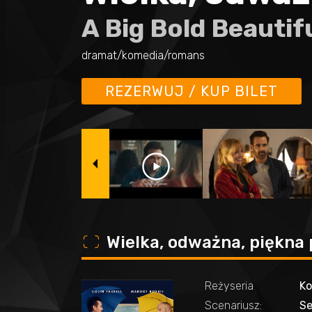
A Big Bold Beautif
dramat/komedia/romans
REZERWUJ / KUP BILET
o
Wielka, odważna, piękna 
Reżyseria
K
Scenariusz:
Se