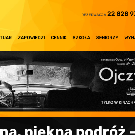
22 828 9
REZERWACJA
TUAR
ZAPOWIEDZI
CENNIK
SZKOŁA
SENIORZY
WYN
na, piękna podróż -