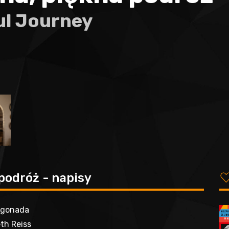
ul Journey
podróż - napisy
ogonada
th Reiss