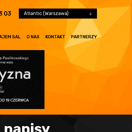
3 03
Atlantic (Warszawa)
AJEM SAL
O NAS
KONTAKT
PARTNERZY
 napisy