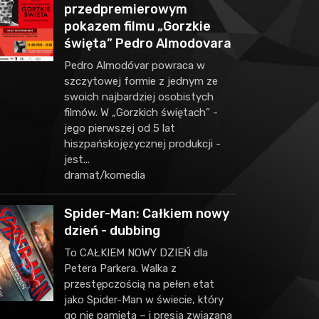
przedpremierowym
pokazem filmu „Gorzkie
święta” Pedro Almodovara
Pedro Almodóvar powraca w
szczytowej formie z jednym ze
swoich najbardziej osobistych
filmów. W „Gorzkich świętach” -
jego pierwszej od 5 lat
hiszpańskojęzycznej produkcji -
jest...
dramat/komedia
Spider-Man: Całkiem nowy
dzień - dubbing
To CAŁKIEM NOWY DZIEŃ dla
Petera Parkera. Walka z
przestępczością na pełen etat
jako Spider-Man w świecie, który
go nie pamięta – i presja związana