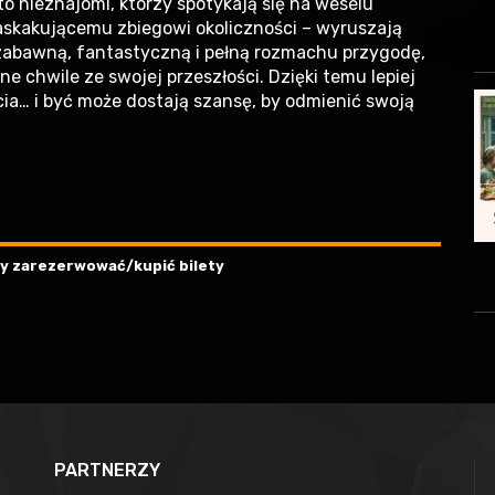
 to nieznajomi, którzy spotykają się na weselu
askakującemu zbiegowi okoliczności – wyruszają
zabawną, fantastyczną i pełną rozmachu przygodę,
 chwile ze swojej przeszłości. Dzięki temu lepiej
ycia… i być może dostają szansę, by odmienić swoją
aby zarezerwować/kupić bilety
PARTNERZY