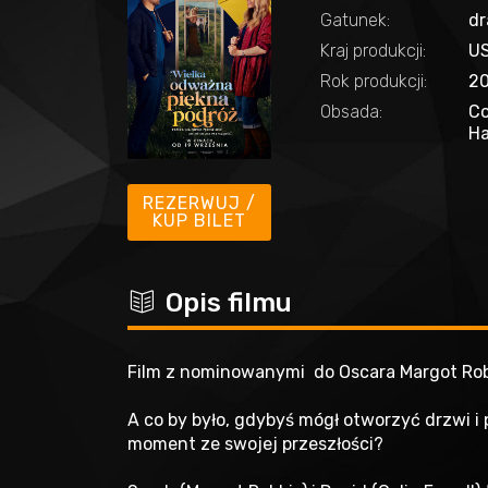
Gatunek:
dr
Kraj produkcji:
U
Rok produkcji:
2
Obsada:
Co
Ha
REZERWUJ /
KUP BILET
c
Opis filmu
Film z nominowanymi do Oscara Margot Robb
A co by było, gdybyś mógł otworzyć drzwi i 
moment ze swojej przeszłości?