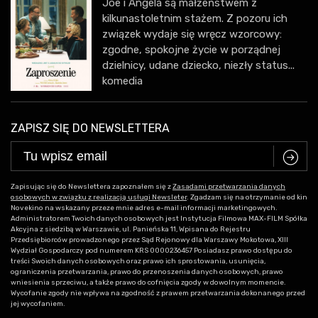
Joe i Angela są małżeństwem z
kilkunastoletnim stażem. Z pozoru ich
związek wydaje się wręcz wzorcowy:
zgodne, spokojne życie w porządnej
dzielnicy, udane dziecko, niezły status...
komedia
ZAPISZ SIĘ DO NEWSLETTERA
C
Zapisując się do Newslettera zapoznałem się z
Zasadami przetwarzania danych
osobowych w związku z realizacją usługi Newsleter
. Zgadzam się na otrzymanie od kin
Novekino na wskazany przeze mnie adres e-mail informacji marketingowych.
Administratorem Twoich danych osobowych jest Instytucja Filmowa MAX-FILM Spółka
Akcyjna z siedzibą w Warszawie, ul. Panieńska 11, Wpisana do Rejestru
Przedsiębiorców prowadzonego przez Sąd Rejonowy dla Warszawy Mokotowa, XIII
Wydział Gospodarczy pod numerem KRS 0000236457 Posiadasz prawo dostępu do
treści Swoich danych osobowych oraz prawo ich sprostowania, usunięcia,
ograniczenia przetwarzania, prawo do przenoszenia danych osobowych, prawo
wniesienia sprzeciwu, a także prawo do cofnięcia zgody w dowolnym momencie.
Wycofanie zgody nie wpływa na zgodność z prawem przetwarzania dokonanego przed
jej wycofaniem.