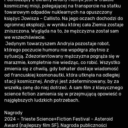
kosmicznej misji, polegającej na transporcie na statku
towarowym odpadów nuklearnych na opuszczony
księżyc Jowisza – Callisto. Na jego oczach dochodzi do
ogromnej eksplozji, w wyniku której cała Ziemia zostaje
zniszczona. Wygląda na to, że mężczyzna został sam
we wszechświecie.
Jedynym towarzyszem Andryia pozostaje robot,
którego poczucie humoru nie współgra zbytnio z
sytuacją. Zdezorientowany mężczyzna pogrąża się w
marazmie, kompletnie nie wiedząc, co robić. Wszystko
zmienia się z chwilą, gdy bohater dostaje wiadomość
od francuskiej kosmonautki, która utknęła na odległej
stacji kosmicznej. Andryi jest zdeterminowany, by za
wszelką cenę do niej dotrzeć. A sam film z klasycznego
science fiction zamienia się w przejmującą opowieść o
najgłębszych ludzkich potrzebach.
Nagrody
2024 – Trieste Science+Fiction Festival – Asteroid
Award (najlepszy film SF), Nagroda publiczności