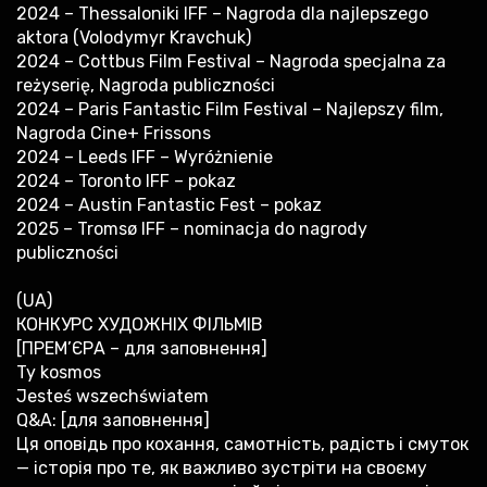
2024 – Thessaloniki IFF – Nagroda dla najlepszego
aktora (Volodymyr Kravchuk)
2024 – Cottbus Film Festival – Nagroda specjalna za
reżyserię, Nagroda publiczności
2024 – Paris Fantastic Film Festival – Najlepszy film,
Nagroda Cine+ Frissons
2024 – Leeds IFF – Wyróżnienie
2024 – Toronto IFF – pokaz
2024 – Austin Fantastic Fest – pokaz
2025 – Tromsø IFF – nominacja do nagrody
publiczności
(UA)
КОНКУРС ХУДОЖНІХ ФІЛЬМІВ
[ПРЕМ’ЄРА – для заповнення]
Ty kosmos
Jesteś wszechświatem
Q&A: [для заповнення]
Ця оповідь про кохання, самотність, радість і смуток
— історія про те, як важливо зустріти на своєму