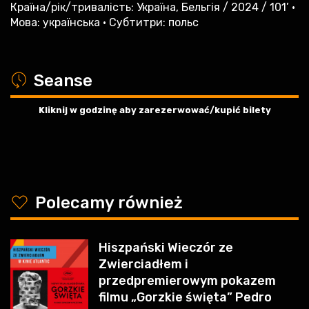
Країна/рік/тривалість: Україна, Бельгія / 2024 / 101’ •
Мова: українська • Субтитри: польс
a
Seanse
Kliknij w godzinę aby zarezerwować/kupić bilety
y
Polecamy również
Hiszpański Wieczór ze
Zwierciadłem i
przedpremierowym pokazem
filmu „Gorzkie święta” Pedro