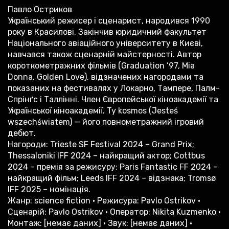
Павло Остриков
Український режисер і сценарист, народився 1990
року в Красилові. Закінчив юридичний факультет
Національного авіаційного університету в Києві,
навчався також сценарній майстерності. Автор
короткометражних фільмів (Graduation ’97, Mia
Donna, Golden Love), відзначених нагородами та
показаних на фестивалях у Локарно, Тампере, Палм-
Спрінґс і Таллінні. Член Європейської кіноакадемії та
Української кіноакадемії. Ty kosmos (Jesteś
wszechświatem) — його повнометражний ігровий
дебют.
Нагороди: Trieste SF Festival 2024 – Grand Prix;
Thessaloniki IFF 2024 – найкращий актор; Cottbus
2024 – премія за режисуру; Paris Fantastic FF 2024 –
найкращий фільм; Leeds IFF 2024 – відзнака; Tromsø
IFF 2025 – номінація.
Жанр: science fiction • Режисура: Pavlo Ostrikov •
Сценарій: Pavlo Ostrikov • Оператор: Nikita Kuzmenko •
Монтаж: [немає даних] • Звук: [немає даних] •