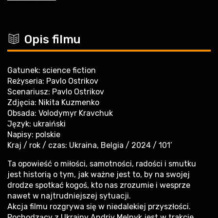
c
Opis filmu
Gatunek: science fiction
Reżyseria: Pavlo Ostrikov
Scenariusz: Pavlo Ostrikov
Zdjęcia: Nikita Kuzmenko
Obsada: Volodymyr Kravchuk
Język: ukraiński
Napisy: polskie
Kraj / rok / czas: Ukraina, Belgia / 2024 / 101’
Ta opowieść o miłości, samotności, radości i smutku
jest historią o tym, jak ważne jest to, by na swojej
drodze spotkać kogoś, kto nas zrozumie i wesprze
nawet w najtrudniejszej sytuacji.
Akcja filmu rozgrywa się w niedalekiej przyszłości.
Pochodzący z Ukrainy Andriy Melnyk jest w trakcie