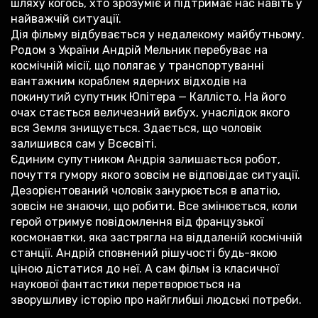
шляху когось, хто зрозуміє й підтримає нас навіть у
найважчій ситуації.
Дія фільму відбувається у недалекому майбутньому.
Родом з України Андрій Мельник перебуває на
космічній місії, що полягає у транспортуванні
вантажним кораблем ядерних відходів на
покинутий супутник Юпітера — Каллісто. На його
очах стається величезний вибух, унаслідок якого
вся Земля знищується. Здається, що чоловік
залишився сам у Всесвіті.
Єдиним супутником Андрія залишається робот,
почуття гумору якого зовсім не відповідає ситуації.
Дезорієнтований чоловік занурюється в апатію,
зовсім не знаючи, що робити. Все змінюється, коли
герой отримує повідомлення від французької
космонавтки, яка застрягла на віддаленій космічній
станції. Андрій сповнений рішучості будь-якою
ціною дістатися до неї. А сам фільм із класичної
наукової фантастики перетворюється на
зворушливу історію про найглибші людські потреби.