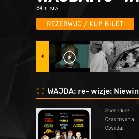
84 minuty
REZERWUJ / KUP BILET
o
WAJDA: re- wizje: Niewin
Scenariusz:
Czas trwania:
Obsada: