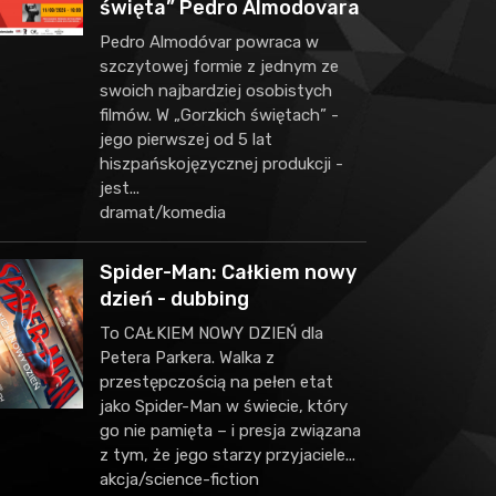
święta” Pedro Almodovara
Pedro Almodóvar powraca w
szczytowej formie z jednym ze
swoich najbardziej osobistych
filmów. W „Gorzkich świętach” -
jego pierwszej od 5 lat
hiszpańskojęzycznej produkcji -
jest...
dramat/komedia
Spider-Man: Całkiem nowy
dzień - dubbing
To CAŁKIEM NOWY DZIEŃ dla
Petera Parkera. Walka z
przestępczością na pełen etat
jako Spider-Man w świecie, który
go nie pamięta – i presja związana
z tym, że jego starzy przyjaciele...
akcja/science-fiction