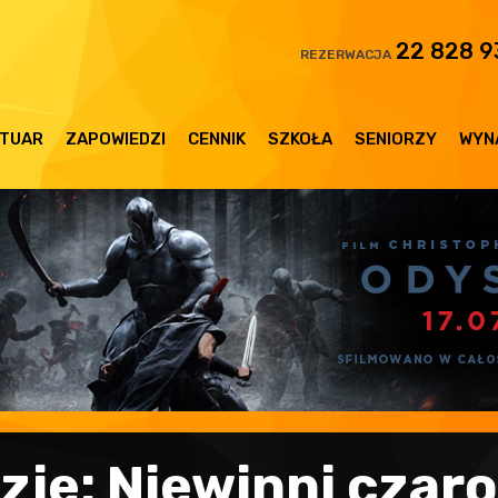
22 828 9
REZERWACJA
TUAR
ZAPOWIEDZI
CENNIK
SZKOŁA
SENIORZY
WYN
zje: Niewinni czaro