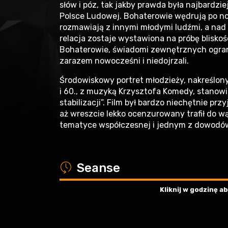
słów i póz, tak jakby prawda była najbard
Polsce Ludowej. Bohaterowie wędrują po no
rozmawiają z innymi młodymi ludźmi, a nad 
relacja zostaje wystawiona na próbę bliskośc
Bohaterowie, świadomi zewnętrznych ogran
zarazem nowocześni i niedojrzali.
Środowiskowy portret młodzieży, nakreślony
i 60., z muzyką Krzysztofa Komedy, stanow
stabilizacji”. Film był bardzo niechętnie pr
aż wreszcie lekko ocenzurowany trafił do w
tematyce współczesnej i jednym z dowodów 
a
Seanse
Kliknij w godzinę 