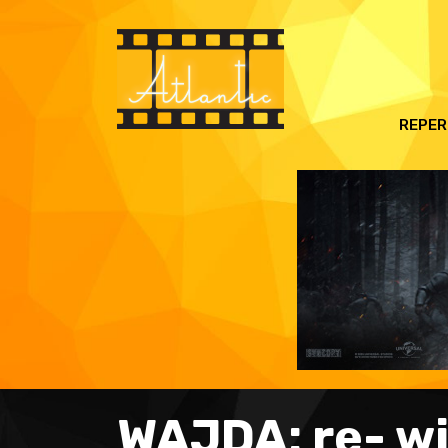
REPER
WAJDA: re- wi