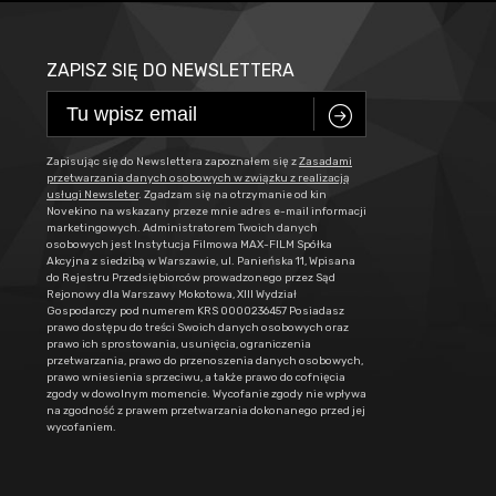
ZAPISZ SIĘ DO NEWSLETTERA
C
Zapisując się do Newslettera zapoznałem się z
Zasadami
przetwarzania danych osobowych w związku z realizacją
usługi Newsleter
. Zgadzam się na otrzymanie od kin
Novekino na wskazany przeze mnie adres e-mail informacji
marketingowych. Administratorem Twoich danych
osobowych jest Instytucja Filmowa MAX-FILM Spółka
Akcyjna z siedzibą w Warszawie, ul. Panieńska 11, Wpisana
do Rejestru Przedsiębiorców prowadzonego przez Sąd
Rejonowy dla Warszawy Mokotowa, XIII Wydział
Gospodarczy pod numerem KRS 0000236457 Posiadasz
prawo dostępu do treści Swoich danych osobowych oraz
prawo ich sprostowania, usunięcia, ograniczenia
przetwarzania, prawo do przenoszenia danych osobowych,
prawo wniesienia sprzeciwu, a także prawo do cofnięcia
zgody w dowolnym momencie. Wycofanie zgody nie wpływa
na zgodność z prawem przetwarzania dokonanego przed jej
wycofaniem.