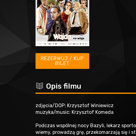
REZERWUJ / KUP
BILET
c
Opis filmu
zdjęcia/DOP: Krzysztof Winiewicz
muzyka/music: Krzysztof Komeda
Podczas wspólnej nocy Bazyli, lekarz sporto
wiemy, prowadzą grę, przekomarzają się i s