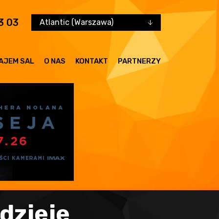
3 03
Atlantic (Warszawa)
AJEM SAL
O NAS
KONTAKT
PARTNERZY
dzieje