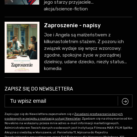
jego starzy przyjaciele...
akcja/science-fiction
Zaproszenie - napisy
Joe i Angela są małżeństwem z
kilkunastoletnim stażem. Z pozoru ich
związek wydaje się wręcz wzorcowy:
zgodne, spokojne życie w porządnej
dzielnicy, udane dziecko, niezły status...
komedia
ZAPISZ SIĘ DO NEWSLETTERA
C
Zapisując się do Newslettera zapoznałem się z
Zasadami przetwarzania danych
osobowych w związku z realizacją usługi Newsleter
. Zgadzam się na otrzymanie od kin
Novekino na wskazany przeze mnie adres e-mail informacji marketingowych.
Administratorem Twoich danych osobowych jest Instytucja Filmowa MAX-FILM Spółka
Akcyjna z siedzibą w Warszawie, ul. Panieńska 11, Wpisana do Rejestru
Przedsiębiorców prowadzonego przez Sąd Rejonowy dla Warszawy Mokotowa, XIII