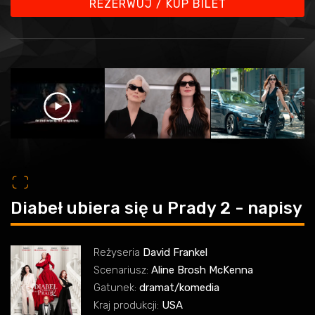
REZERWUJ / KUP BILET
o
Diabeł ubiera się u Prady 2 - napisy
Reżyseria
David Frankel
Scenariusz:
Aline Brosh McKenna
Gatunek:
dramat/komedia
Kraj produkcji:
USA