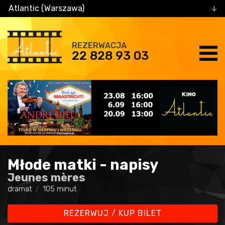
Atlantic (Warszawa)
REZERWACJA
22 828 93 03
Młode matki - napisy
Jeunes mères
dramat
105 minut
REZERWUJ / KUP BILET