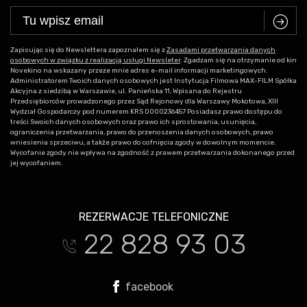
C
Zapisując się do Newslettera zapoznałem się z
Zasadami przetwarzania danych
osobowych w związku z realizacją usługi Newsleter
. Zgadzam się na otrzymanie od kin
Novekino na wskazany przeze mnie adres e-mail informacji marketingowych.
Administratorem Twoich danych osobowych jest Instytucja Filmowa MAX-FILM Spółka
Akcyjna z siedzibą w Warszawie, ul. Panieńska 11, Wpisana do Rejestru
Przedsiębiorców prowadzonego przez Sąd Rejonowy dla Warszawy Mokotowa, XIII
Wydział Gospodarczy pod numerem KRS 0000236457 Posiadasz prawo dostępu do
treści Swoich danych osobowych oraz prawo ich sprostowania, usunięcia,
ograniczenia przetwarzania, prawo do przenoszenia danych osobowych, prawo
wniesienia sprzeciwu, a także prawo do cofnięcia zgody w dowolnym momencie.
Wycofanie zgody nie wpływa na zgodność z prawem przetwarzania dokonanego przed
jej wycofaniem.
REZERWACJE TELEFONICZNE
22 828 93 03
t
facebook