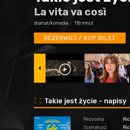
La vita va così
dramat/komedia
118 minut
REZERWUJ / KUP BILET
o
Takie jest życie - napisy
Reżyseria
Ric
Scenariusz:
Ric