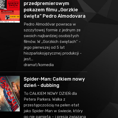
przedpremierowym
pokazem filmu „Gorzkie
święta” Pedro Almodovara
Pedro Almodóvar powraca w
szczytowej formie z jednym ze
swoich najbardziej osobistych
filmów. W „Gorzkich świętach” -
jego pierwszej od 5 lat
hiszpańskojęzycznej produkcji -
jest...
dramat/komedia
Spider-Man: Całkiem nowy
dzień - dubbing
To CAŁKIEM NOWY DZIEŃ dla
Petera Parkera. Walka z
przestępczością na pełen etat
jako Spider-Man w świecie, który
go nie pamięta – i presja związana