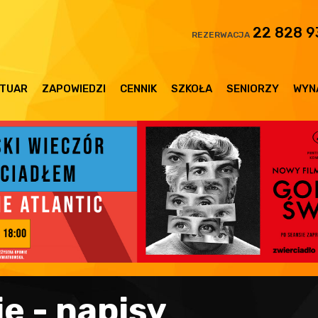
22 828 9
REZERWACJA
TUAR
ZAPOWIEDZI
CENNIK
SZKOŁA
SENIORZY
WYN
ie - napisy