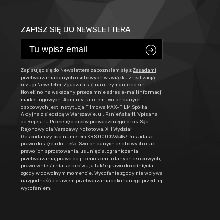
ZAPISZ SIĘ DO NEWSLETTERA
C
Zapisując się do Newslettera zapoznałem się z
Zasadami
przetwarzania danych osobowych w związku z realizacją
usługi Newsleter
. Zgadzam się na otrzymanie od kin
Novekino na wskazany przeze mnie adres e-mail informacji
marketingowych. Administratorem Twoich danych
osobowych jest Instytucja Filmowa MAX-FILM Spółka
Akcyjna z siedzibą w Warszawie, ul. Panieńska 11, Wpisana
do Rejestru Przedsiębiorców prowadzonego przez Sąd
Rejonowy dla Warszawy Mokotowa, XIII Wydział
Gospodarczy pod numerem KRS 0000236457 Posiadasz
prawo dostępu do treści Swoich danych osobowych oraz
prawo ich sprostowania, usunięcia, ograniczenia
przetwarzania, prawo do przenoszenia danych osobowych,
prawo wniesienia sprzeciwu, a także prawo do cofnięcia
zgody w dowolnym momencie. Wycofanie zgody nie wpływa
na zgodność z prawem przetwarzania dokonanego przed jej
wycofaniem.