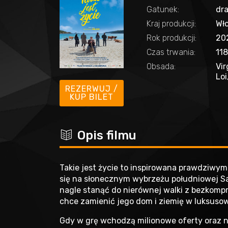
Gatunek:
dr
Kraj produkcji:
Wł
Rok produkcji:
20
Czas trwania:
11
Obsada:
Vir
Loi
REZERWUJ /
KUP BILET
c
Opis filmu
Takie jest życie to inspirowana prawdziwym
się na słonecznym wybrzeżu południowej Sar
nagle stanąć do nierównej walki z bezko
chce zamienić jego dom i ziemię w luksusow
Gdy w grę wchodzą milionowe oferty oraz no