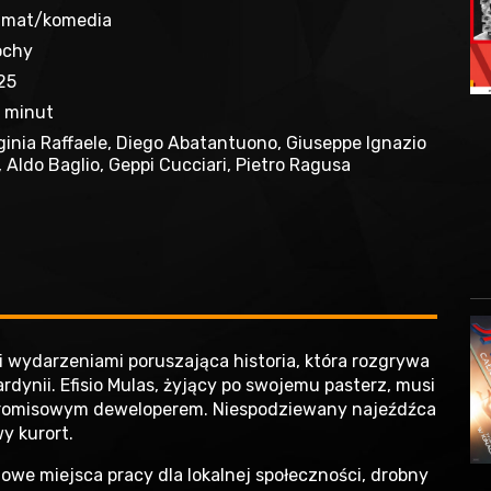
amat/komedia
ochy
25
8 minut
ginia Raffaele, Diego Abatantuono, Giuseppe Ignazio
, Aldo Baglio, Geppi Cucciari, Pietro Ragusa
i wydarzeniami poruszająca historia, która rozgrywa
dynii. Efisio Mulas, żyjący po swojemu pasterz, musi
mpromisowym deweloperem. Niespodziewany najeźdźca
y kurort.
we miejsca pracy dla lokalnej społeczności, drobny