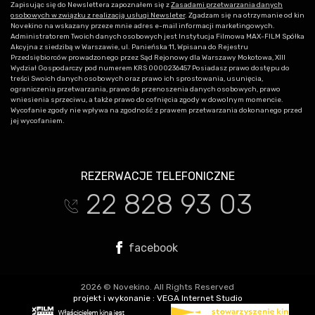
Zapisując się do Newslettera zapoznałem się z
Zasadami przetwarzania danych
osobowych w związku z realizacją usługi Newsleter
. Zgadzam się na otrzymanie od kin
Novekino na wskazany przeze mnie adres e-mail informacji marketingowych.
Administratorem Twoich danych osobowych jest Instytucja Filmowa MAX-FILM Spółka
Akcyjna z siedzibą w Warszawie, ul. Panieńska 11, Wpisana do Rejestru
Przedsiębiorców prowadzonego przez Sąd Rejonowy dla Warszawy Mokotowa, XIII
Wydział Gospodarczy pod numerem KRS 0000236457 Posiadasz prawo dostępu do
treści Swoich danych osobowych oraz prawo ich sprostowania, usunięcia,
ograniczenia przetwarzania, prawo do przenoszenia danych osobowych, prawo
wniesienia sprzeciwu, a także prawo do cofnięcia zgody w dowolnym momencie.
Wycofanie zgody nie wpływa na zgodność z prawem przetwarzania dokonanego przed
jej wycofaniem.
REZERWACJE TELEFONICZNE
22 828 93 03
t
facebook
2026 © Novekino. All Rights Reserved
projekt i wykonanie :
VEGA Internet Studio