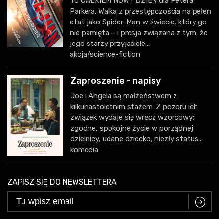
To CAŁKIEM NOWY DZIEŃ dla Petera
Parkera. Walka z przestępczością na pełen
etat jako Spider-Man w świecie, który go
nie pamięta – i presja związana z tym, że
jego starzy przyjaciele...
akcja/science-fiction
Zaproszenie - napisy
Joe i Angela są małżeństwem z
kilkunastoletnim stażem. Z pozoru ich
związek wydaje się wręcz wzorcowy:
zgodne, spokojne życie w porządnej
dzielnicy, udane dziecko, niezły status...
komedia
ZAPISZ SIĘ DO NEWSLETTERA
C