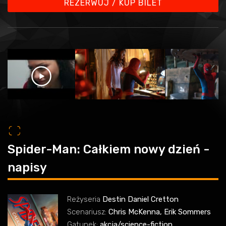
REZERWUJ / KUP BILET
o
Spider-Man: Całkiem nowy dzień -
napisy
Reżyseria
Destin Daniel Cretton
Scenariusz:
Chris McKenna, Erik Sommers
Gatunek:
akcja/science-fiction