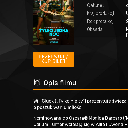
Gatunek:
Kraj produkcji:
Rok produkcji:
Obsada:
REZERWUJ /
KUP BILET
c
Opis filmu
Will Gluck („Tylko nie ty”) prezentuje świeżą
o poszukiwaniu miłości.
Nominowana do Oscara® Monica Barbaro (T
Callum Turner wcielają się w Allie i Owena