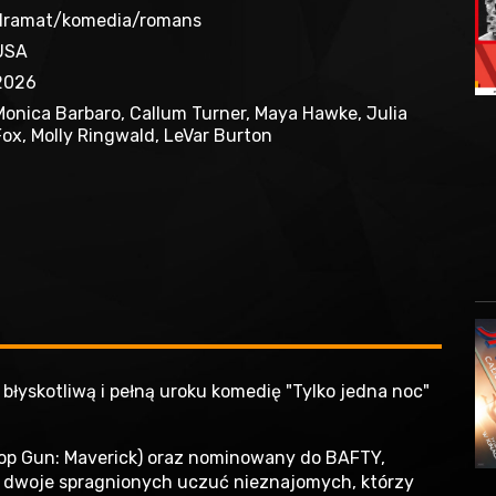
dramat/komedia/romans
USA
2026
Monica Barbaro, Callum Turner, Maya Hawke, Julia
Fox, Molly Ringwald, LeVar Burton
, błyskotliwą i pełną uroku komedię "Tylko jedna noc"
op Gun: Maverick) oraz nominowany do BAFTY,
 — dwoje spragnionych uczuć nieznajomych, którzy