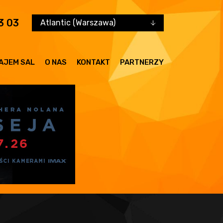
3 03
Atlantic (Warszawa)
AJEM SAL
O NAS
KONTAKT
PARTNERZY