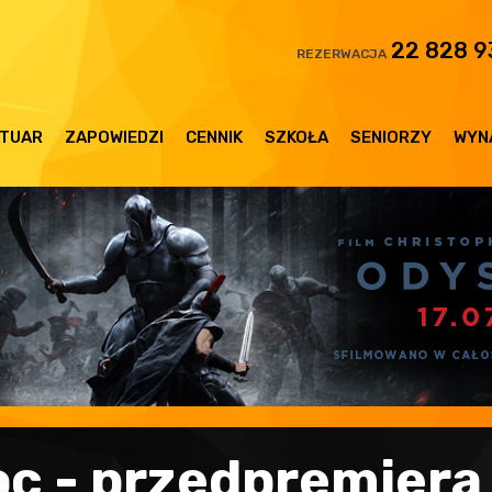
22 828 9
REZERWACJA
TUAR
ZAPOWIEDZI
CENNIK
SZKOŁA
SENIORZY
WYN
oc - przedpremiera