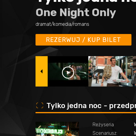
One Night Only
dramat/komedia/romans
REZERWUJ / KUP BILET
o
Tylko jedna noc - przed
Reżyseria
W
Scenariusz:
W