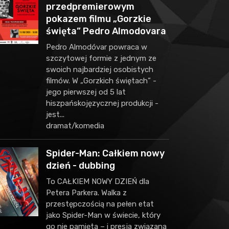
przedpremierowym
pokazem filmu „Gorzkie
święta” Pedro Almodovara
Pedro Almodóvar powraca w
szczytowej formie z jednym ze
swoich najbardziej osobistych
filmów. W „Gorzkich świętach” -
jego pierwszej od 5 lat
hiszpańskojęzycznej produkcji -
jest...
dramat/komedia
Spider-Man: Całkiem nowy
dzień - dubbing
To CAŁKIEM NOWY DZIEŃ dla
Petera Parkera. Walka z
przestępczością na pełen etat
jako Spider-Man w świecie, który
go nie pamięta – i presja związana