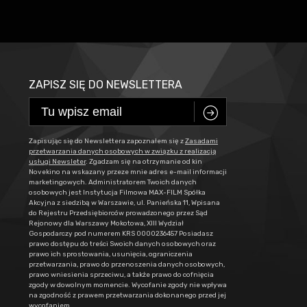
ZAPISZ SIĘ DO NEWSLETTERA
C
Zapisując się do Newslettera zapoznałem się z
Zasadami
przetwarzania danych osobowych w związku z realizacją
usługi Newsleter
. Zgadzam się na otrzymanie od kin
Novekino na wskazany przeze mnie adres e-mail informacji
marketingowych. Administratorem Twoich danych
osobowych jest Instytucja Filmowa MAX-FILM Spółka
Akcyjna z siedzibą w Warszawie, ul. Panieńska 11, Wpisana
do Rejestru Przedsiębiorców prowadzonego przez Sąd
Rejonowy dla Warszawy Mokotowa, XIII Wydział
Gospodarczy pod numerem KRS 0000236457 Posiadasz
prawo dostępu do treści Swoich danych osobowych oraz
prawo ich sprostowania, usunięcia, ograniczenia
przetwarzania, prawo do przenoszenia danych osobowych,
prawo wniesienia sprzeciwu, a także prawo do cofnięcia
zgody w dowolnym momencie. Wycofanie zgody nie wpływa
na zgodność z prawem przetwarzania dokonanego przed jej
wycofaniem.