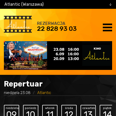
Atlantic (Warszawa)
REZERWACJA
22 828 93 03
Repertuar
niedziela 23.08
Atlantic
niedziela
poniedz.
wtorek
środa
czwartek
piątek
09
10
11
12
13
14