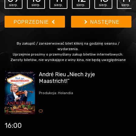
sierp.
sierp.
sierp.
sierp.
sierp.
sierp.
POPRZEDNIE
NASTĘPNE
By zakupić / zarezerwować bilet kliknij na godzinę seansu /
wydarzenia.
Uprzejmie prosimy o przemyślany zakup biletów internetowych.
Zwroty biletów, nie wynikające z winy kina, nie będą uwzględniane
André Rieu „Niech żyje
Maastricht!”
Produkcja: Holandia
16:00