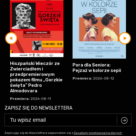
Hiszpański Wieczór ze
Pora dla Seniora:
Zwierciadłem i
Pejzaż w kolorze sepii
przedpremierowym
Premiera:
2026-08-12
pokazem filmu „Gorzkie
święta” Pedro
Almodovara
Premiera:
2026-08-11
ZAPISZ SIĘ DO NEWSLETTERA
C
Zapisując się do Newslettera zapoznałem się z
Zasadami przetwarzania danych