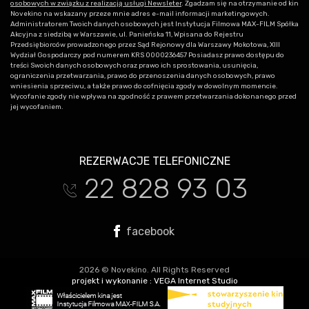
osobowych w związku z realizacją usługi Newsleter
. Zgadzam się na otrzymanie od kin
Novekino na wskazany przeze mnie adres e-mail informacji marketingowych.
Administratorem Twoich danych osobowych jest Instytucja Filmowa MAX-FILM Spółka
Akcyjna z siedzibą w Warszawie, ul. Panieńska 11, Wpisana do Rejestru
Przedsiębiorców prowadzonego przez Sąd Rejonowy dla Warszawy Mokotowa, XIII
Wydział Gospodarczy pod numerem KRS 0000236457 Posiadasz prawo dostępu do
treści Swoich danych osobowych oraz prawo ich sprostowania, usunięcia,
ograniczenia przetwarzania, prawo do przenoszenia danych osobowych, prawo
wniesienia sprzeciwu, a także prawo do cofnięcia zgody w dowolnym momencie.
Wycofanie zgody nie wpływa na zgodność z prawem przetwarzania dokonanego przed
jej wycofaniem.
REZERWACJE TELEFONICZNE
22 828 93 03
t
facebook
2026 © Novekino. All Rights Reserved
projekt i wykonanie :
VEGA Internet Studio