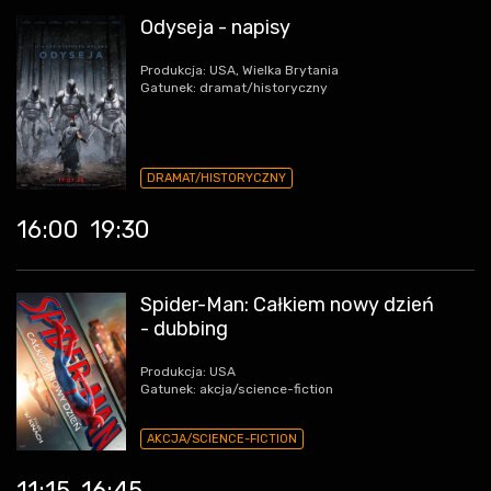
Odyseja - napisy
Produkcja: USA, Wielka Brytania
Gatunek: dramat/historyczny
DRAMAT/HISTORYCZNY
16:00
19:30
Spider-Man: Całkiem nowy dzień
- dubbing
Produkcja: USA
Gatunek: akcja/science-fiction
AKCJA/SCIENCE-FICTION
11:15
16:45