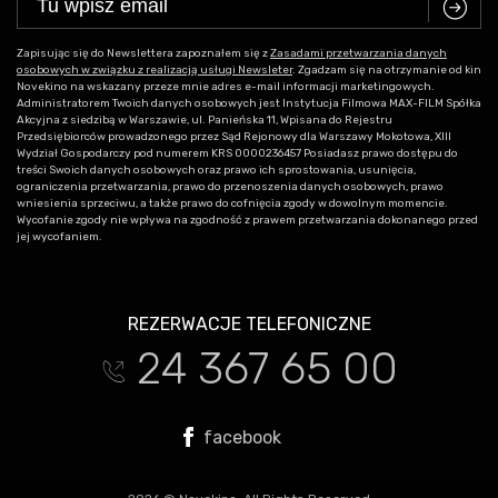
C
Zapisując się do Newslettera zapoznałem się z
Zasadami przetwarzania danych
osobowych w związku z realizacją usługi Newsleter
. Zgadzam się na otrzymanie od kin
Novekino na wskazany przeze mnie adres e-mail informacji marketingowych.
Administratorem Twoich danych osobowych jest Instytucja Filmowa MAX-FILM Spółka
Akcyjna z siedzibą w Warszawie, ul. Panieńska 11, Wpisana do Rejestru
Przedsiębiorców prowadzonego przez Sąd Rejonowy dla Warszawy Mokotowa, XIII
Wydział Gospodarczy pod numerem KRS 0000236457 Posiadasz prawo dostępu do
treści Swoich danych osobowych oraz prawo ich sprostowania, usunięcia,
ograniczenia przetwarzania, prawo do przenoszenia danych osobowych, prawo
wniesienia sprzeciwu, a także prawo do cofnięcia zgody w dowolnym momencie.
Wycofanie zgody nie wpływa na zgodność z prawem przetwarzania dokonanego przed
jej wycofaniem.
REZERWACJE TELEFONICZNE
24 367 65 00
t
facebook