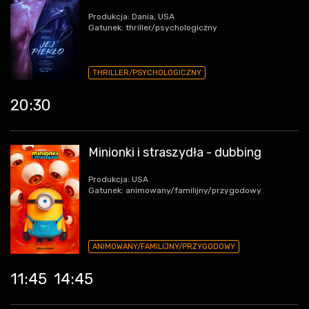
Produkcja: Dania, USA
Gatunek: thriller/psychologiczny
THRILLER/PSYCHOLOGICZNY
20:30
Minionki i straszydła - dubbing
Produkcja: USA
Gatunek: animowany/familijny/przygodowy
ANIMOWANY/FAMILIJNY/PRZYGODOWY
11:45
14:45