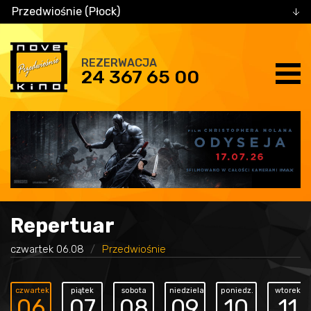
Przedwiośnie (Płock)
REZERWACJA
24 367 65 00
Repertuar
czwartek 06.08
Przedwiośnie
czwartek
piątek
sobota
niedziela
poniedz.
wtorek
06
07
08
09
10
11