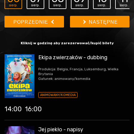
sierp.
sierp.
sierp.
sierp.
sierp.
sierp.
POPRZEDNIE
NASTĘPNE
Kliknij w godzinę aby zarezerwować/kupić bilety
Ekipa zwierzaków - dubbing
Produkcja: Belgia, Francja, Luksemburg, Wielka
Brytania
Gatunek: animowany/komedia
ANIMOWANY/KOMEDIA
14:00
16:00
Jej piekło - napisy