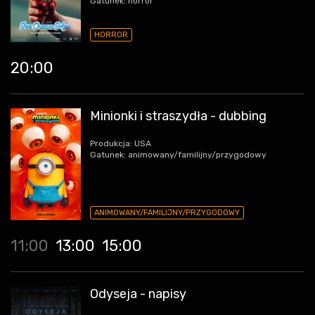
Gatunek: horror
HORROR
20:00
Minionki i straszydła - dubbing
Produkcja: USA
Gatunek: animowany/familijny/przygodowy
ANIMOWANY/FAMILIJNY/PRZYGODOWY
11:00
13:00
15:00
Odyseja - napisy