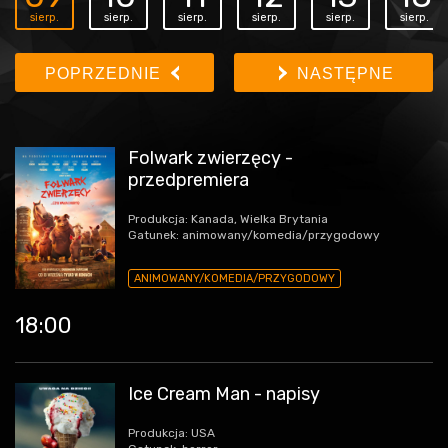
sierp.
sierp.
sierp.
sierp.
sierp.
sierp.
POPRZEDNIE
NASTĘPNE
Folwark zwierzęcy -
przedpremiera
Produkcja: Kanada, Wielka Brytania
Gatunek: animowany/komedia/przygodowy
ANIMOWANY/KOMEDIA/PRZYGODOWY
18:00
Ice Cream Man - napisy
Produkcja: USA