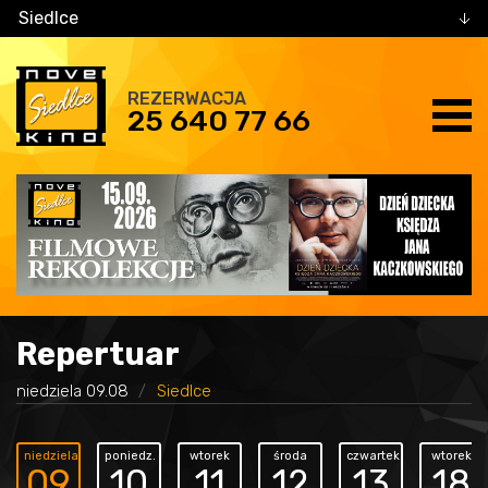
Siedlce
REZERWACJA
25 640 77 66
Repertuar
niedziela 09.08
Siedlce
niedziela
poniedz.
wtorek
środa
czwartek
wtorek
09
10
11
12
13
18