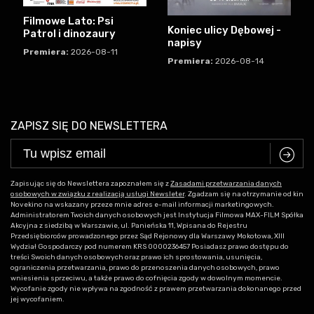
Filmowe Lato: Psi
Koniec ulicy Dębowej -
Patrol i dinozaury
napisy
Premiera:
2026-08-11
Premiera:
2026-08-14
ZAPISZ SIĘ DO NEWSLETTERA
C
Zapisując się do Newslettera zapoznałem się z
Zasadami przetwarzania danych
osobowych w związku z realizacją usługi Newsleter
. Zgadzam się na otrzymanie od kin
Novekino na wskazany przeze mnie adres e-mail informacji marketingowych.
Administratorem Twoich danych osobowych jest Instytucja Filmowa MAX-FILM Spółka
Akcyjna z siedzibą w Warszawie, ul. Panieńska 11, Wpisana do Rejestru
Przedsiębiorców prowadzonego przez Sąd Rejonowy dla Warszawy Mokotowa, XIII
Wydział Gospodarczy pod numerem KRS 0000236457 Posiadasz prawo dostępu do
treści Swoich danych osobowych oraz prawo ich sprostowania, usunięcia,
ograniczenia przetwarzania, prawo do przenoszenia danych osobowych, prawo
wniesienia sprzeciwu, a także prawo do cofnięcia zgody w dowolnym momencie.
Wycofanie zgody nie wpływa na zgodność z prawem przetwarzania dokonanego przed
jej wycofaniem.