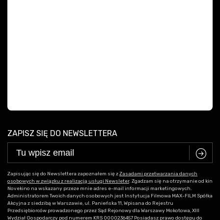
ZAPISZ SIĘ DO NEWSLETTERA
C
Zapisując się do Newslettera zapoznałem się z
Zasadami przetwarzania danych
osobowych w związku z realizacją usługi Newsleter
. Zgadzam się na otrzymanie od kin
Novekino na wskazany przeze mnie adres e-mail informacji marketingowych.
Administratorem Twoich danych osobowych jest Instytucja Filmowa MAX-FILM Spółka
Akcyjna z siedzibą w Warszawie, ul. Panieńska 11, Wpisana do Rejestru
Przedsiębiorców prowadzonego przez Sąd Rejonowy dla Warszawy Mokotowa, XIII
Wydział Gospodarczy pod numerem KRS 0000236457 Posiadasz prawo dostępu do