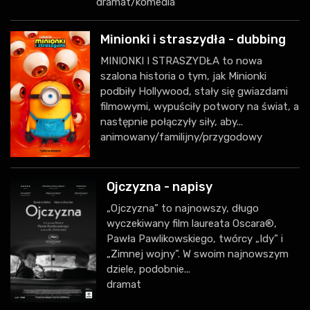
dramat/komedia
Minionki i straszydła - dubbing
MINIONKI I STRASZYDŁA to nowa
szalona historia o tym, jak Minionki
podbiły Hollywood, stały się gwiazdami
filmowymi, wypuściły potwory na świat, a
następnie połączyły siły, aby...
animowany/familijny/przygodowy
Ojczyzna - napisy
„Ojczyzna” to najnowszy, długo
wyczekiwany film laureata Oscara®,
Pawła Pawlikowskiego, twórcy „Idy” i
„Zimnej wojny”. W swoim najnowszym
dziele, podobnie...
dramat