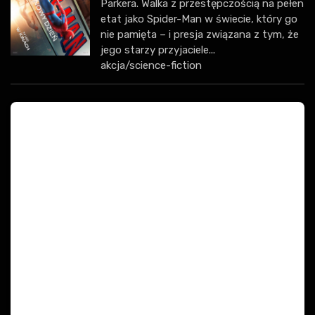
Parkera. Walka z przestępczością na pełen
etat jako Spider-Man w świecie, który go
nie pamięta – i presja związana z tym, że
jego starzy przyjaciele...
akcja/science-fiction