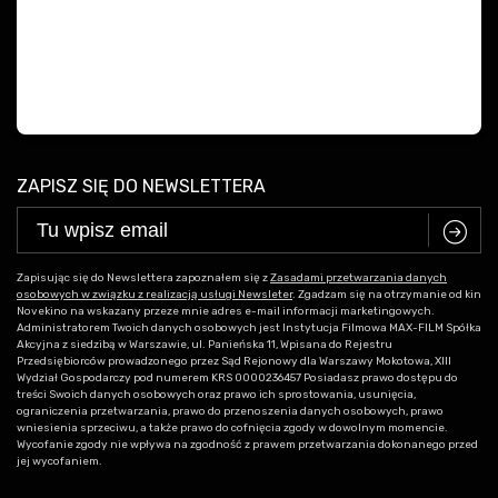
ZAPISZ SIĘ DO NEWSLETTERA
C
Zapisując się do Newslettera zapoznałem się z
Zasadami przetwarzania danych
osobowych w związku z realizacją usługi Newsleter
. Zgadzam się na otrzymanie od kin
Novekino na wskazany przeze mnie adres e-mail informacji marketingowych.
Administratorem Twoich danych osobowych jest Instytucja Filmowa MAX-FILM Spółka
Akcyjna z siedzibą w Warszawie, ul. Panieńska 11, Wpisana do Rejestru
Przedsiębiorców prowadzonego przez Sąd Rejonowy dla Warszawy Mokotowa, XIII
Wydział Gospodarczy pod numerem KRS 0000236457 Posiadasz prawo dostępu do
treści Swoich danych osobowych oraz prawo ich sprostowania, usunięcia,
ograniczenia przetwarzania, prawo do przenoszenia danych osobowych, prawo
wniesienia sprzeciwu, a także prawo do cofnięcia zgody w dowolnym momencie.
Wycofanie zgody nie wpływa na zgodność z prawem przetwarzania dokonanego przed
jej wycofaniem.