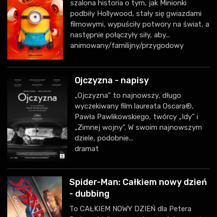
szalona historia o tym, jak Minionki
podbiły Hollywood, stały się gwiazdami
filmowymi, wypuściły potwory na świat, a
następnie połączyły siły, aby...
animowany/familijny/przygodowy
Ojczyzna - napisy
„Ojczyzna” to najnowszy, długo
wyczekiwany film laureata Oscara®,
Pawła Pawlikowskiego, twórcy „Idy” i
„Zimnej wojny”. W swoim najnowszym
dziele, podobnie...
dramat
Spider-Man: Całkiem nowy dzień
- dubbing
To CAŁKIEM NOWY DZIEŃ dla Petera