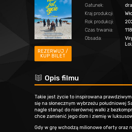
Gatunek:
dr
Kraj produkcji:
Wł
Rok produkcji:
20
Czas trwania:
11
Obsada:
Vir
Loi
REZERWUJ /
KUP BILET
c
Opis filmu
Takie jest życie to inspirowana prawdziwym
się na słonecznym wybrzeżu południowej Sar
nagle stanąć do nierównej walki z bezko
chce zamienić jego dom i ziemię w luksusow
Gdy w grę wchodzą milionowe oferty oraz no