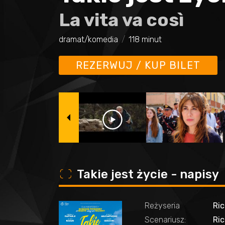
La vita va così
dramat/komedia
118 minut
REZERWUJ / KUP BILET
o
Takie jest życie - napisy
Reżyseria
Ric
Scenariusz:
Ric