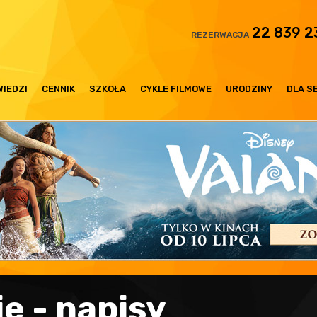
22 839 2
REZERWACJA
IEDZI
CENNIK
SZKOŁA
CYKLE FILMOWE
URODZINY
DLA S
ie - napisy