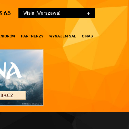
3 65
Wisła (Warszawa)
ENIORÓW
PARTNERZY
WYNAJEM SAL
O NAS