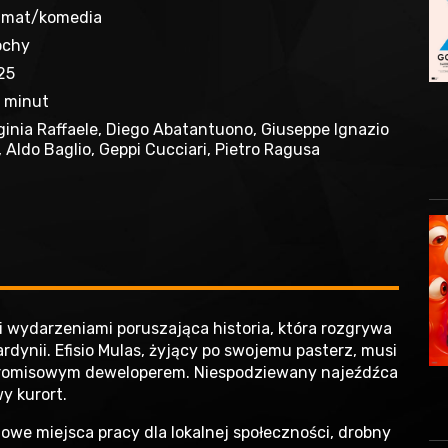
amat/komedia
ochy
25
8 minut
ginia Raffaele, Diego Abatantuono, Giuseppe Ignazio
, Aldo Baglio, Geppi Cucciari, Pietro Ragusa
i wydarzeniami poruszająca historia, która rozgrywa
dynii. Efisio Mulas, żyjący po swojemu pasterz, musi
mpromisowym deweloperem. Niespodziewany najeźdźca
y kurort.
we miejsca pracy dla lokalnej społeczności, drobny