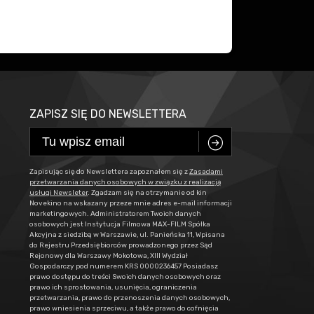
ZAPISZ SIĘ DO NEWSLETTERA
C
Zapisując się do Newslettera zapoznałem się z
Zasadami
przetwarzania danych osobowych w związku z realizacją
usługi Newsleter
. Zgadzam się na otrzymanie od kin
Novekino na wskazany przeze mnie adres e-mail informacji
marketingowych. Administratorem Twoich danych
osobowych jest Instytucja Filmowa MAX-FILM Spółka
Akcyjna z siedzibą w Warszawie, ul. Panieńska 11, Wpisana
do Rejestru Przedsiębiorców prowadzonego przez Sąd
Rejonowy dla Warszawy Mokotowa, XIII Wydział
Gospodarczy pod numerem KRS 0000236457 Posiadasz
prawo dostępu do treści Swoich danych osobowych oraz
prawo ich sprostowania, usunięcia, ograniczenia
przetwarzania, prawo do przenoszenia danych osobowych,
prawo wniesienia sprzeciwu, a także prawo do cofnięcia