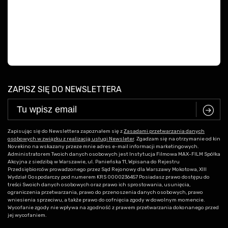
ZAPISZ SIĘ DO NEWSLETTERA
C
Zapisując się do Newslettera zapoznałem się z
Zasadami przetwarzania danych
osobowych w związku z realizacją usługi Newsleter
. Zgadzam się na otrzymanie od kin
Novekino na wskazany przeze mnie adres e-mail informacji marketingowych.
Administratorem Twoich danych osobowych jest Instytucja Filmowa MAX-FILM Spółka
Akcyjna z siedzibą w Warszawie, ul. Panieńska 11, Wpisana do Rejestru
Przedsiębiorców prowadzonego przez Sąd Rejonowy dla Warszawy Mokotowa, XIII
Wydział Gospodarczy pod numerem KRS 0000236457 Posiadasz prawo dostępu do
treści Swoich danych osobowych oraz prawo ich sprostowania, usunięcia,
ograniczenia przetwarzania, prawo do przenoszenia danych osobowych, prawo
wniesienia sprzeciwu, a także prawo do cofnięcia zgody w dowolnym momencie.
Wycofanie zgody nie wpływa na zgodność z prawem przetwarzania dokonanego przed
jej wycofaniem.