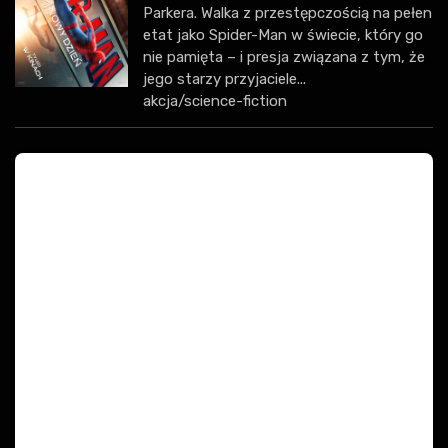
Parkera. Walka z przestępczością na pełen
etat jako Spider-Man w świecie, który go
nie pamięta – i presja związana z tym, że
jego starzy przyjaciele...
akcja/science-fiction