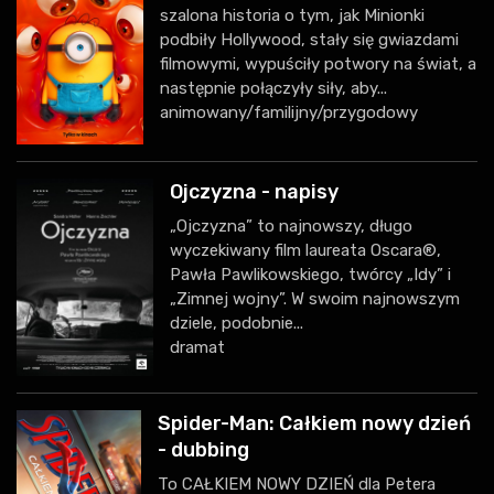
szalona historia o tym, jak Minionki
podbiły Hollywood, stały się gwiazdami
filmowymi, wypuściły potwory na świat, a
następnie połączyły siły, aby...
animowany/familijny/przygodowy
Ojczyzna - napisy
„Ojczyzna” to najnowszy, długo
wyczekiwany film laureata Oscara®,
Pawła Pawlikowskiego, twórcy „Idy” i
„Zimnej wojny”. W swoim najnowszym
dziele, podobnie...
dramat
Spider-Man: Całkiem nowy dzień
- dubbing
To CAŁKIEM NOWY DZIEŃ dla Petera