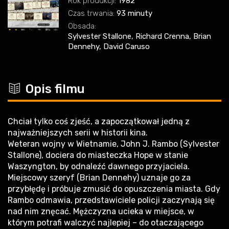
Rok produkcji:
1982
Czas trwania:
93 minuty
Obsada:
Sylvester Stallone, Richard Crenna, Brian
Dennehy, David Caruso
c
Opis filmu
Chciał tylko coś zjeść, a zapoczątkował jedną z
najważniejszych serii w historii kina.
Weteran wojny w Wietnamie, John J. Rambo (Sylvester
Stallone), dociera do miasteczka Hope w stanie
Waszyngton, by odnaleźć dawnego przyjaciela.
Miejscowy szeryf (Brian Dennehy) uznaje go za
przybłędę i próbuje zmusić do opuszczenia miasta. Gdy
Rambo odmawia, przedstawiciele policji zaczynają się
nad nim znęcać. Mężczyzna ucieka w miejsce, w
którym potrafi walczyć najlepiej – do otaczającego