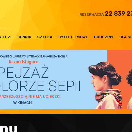
22 839 2
REZERWACJA
IEDZI
CENNIK
SZKOŁA
CYKLE FILMOWE
URODZINY
DLA S
snu