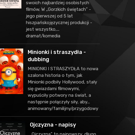
swoich najbardziej osobistych
filmów. W „Gorzkich świętach” -
jego pierwszej od 5 lat
hiszpańskojęzycznej produkcji -
jest wszystko,...
dramat/komedia
Minionki i straszydła -
dubbing
MINIONKI I STRASZYDŁA to nowa
szalona historia o tym, jak
Minionki podbiły Hollywood, stały
się gwiazdami filmowymi,
wypuściły potwory na świat, a
następnie połączyły siły, aby...
animowany/familijny/przygodowy
Ojczyzna - napisy
„Ojczyzna” to najnowszy, długo