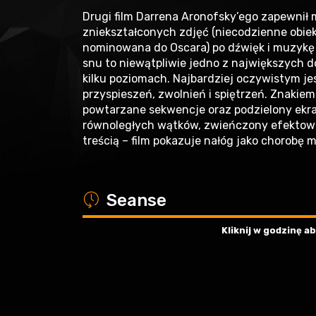
Drugi film Darrena Aronofsky’ego zapewnił 
zniekształconych zdjęć (niecodzienne obiekt
nominowana do Oscara) po dźwięk i muzykę 
snu to niewątpliwie jedno z największych 
kilku poziomach. Najbardziej oczywistym je
przyspieszeń, zwolnień i spiętrzeń. Znakie
powtarzane sekwencje oraz podzielony ekr
równoległych wątków, zwieńczony efektowną
treścią – film pokazuje nałóg jako chorobę 
a
Seanse
Kliknij w godzinę 