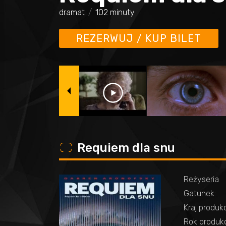
dramat
102 minuty
REZERWUJ / KUP BILET
o
Requiem dla snu
Reżyseria
Gatunek:
Kraj produkc
Rok produkcj