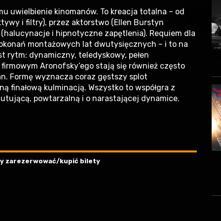
mu uwielbienie kinomanów. To kreacja totalna – od
ywy i filtry), przez aktorstwo (Ellen Burstyn
(halucynacje i hipnotyczne zapętlenia). Requiem dla
dokonań montażowych lat dwutysięcznych – i to na
st rytm: dynamiczny, teledyskowy, pełen
m firmowym Aronofsky’ego stają się również często
an. Formę wyznacza coraz gęstszy splot
 finałową kulminacją. Wszystko to współgra z
mutującą, powtarzalną i o narastającej dynamice.
aby zarezerwować/kupić bilety