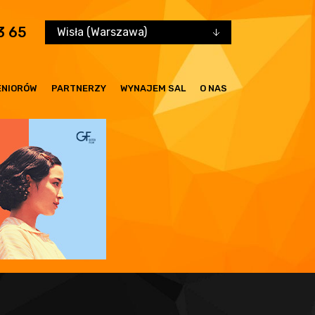
3 65
Wisła (Warszawa)
ENIORÓW
PARTNERZY
WYNAJEM SAL
O NAS