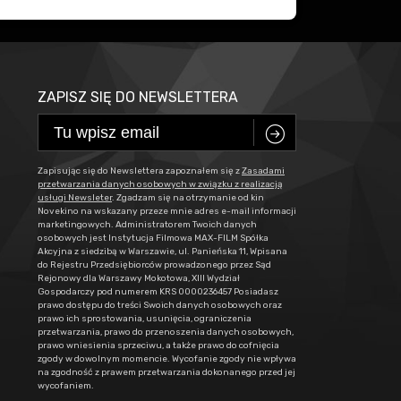
ZAPISZ SIĘ DO NEWSLETTERA
C
Zapisując się do Newslettera zapoznałem się z
Zasadami
przetwarzania danych osobowych w związku z realizacją
usługi Newsleter
. Zgadzam się na otrzymanie od kin
Novekino na wskazany przeze mnie adres e-mail informacji
marketingowych. Administratorem Twoich danych
osobowych jest Instytucja Filmowa MAX-FILM Spółka
Akcyjna z siedzibą w Warszawie, ul. Panieńska 11, Wpisana
do Rejestru Przedsiębiorców prowadzonego przez Sąd
Rejonowy dla Warszawy Mokotowa, XIII Wydział
Gospodarczy pod numerem KRS 0000236457 Posiadasz
prawo dostępu do treści Swoich danych osobowych oraz
prawo ich sprostowania, usunięcia, ograniczenia
przetwarzania, prawo do przenoszenia danych osobowych,
prawo wniesienia sprzeciwu, a także prawo do cofnięcia
zgody w dowolnym momencie. Wycofanie zgody nie wpływa
na zgodność z prawem przetwarzania dokonanego przed jej
wycofaniem.