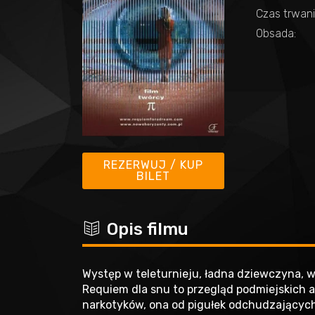
Czas trwani
Obsada:
REZERWUJ / KUP
BILET
c
Opis filmu
Występ w teleturnieju, ładna dziewczyna, wł
Requiem dla snu to przegląd podmiejskich as
narkotyków, ona od pigułek odchudzających