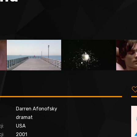
Darren Afonofsky
dramat
ji:
USA
i:
2001