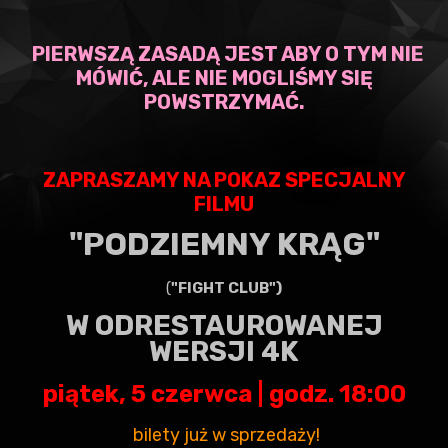
PIERWSZĄ ZASADĄ JEST ABY O TYM NIE
MÓWIĆ, ALE NIE MOGLIŚMY SIĘ
POWSTRZYMAĆ.
ZAPRASZAMY NA POKAZ SPECJALNY
FILMU
"PODZIEMNY KRĄG"
(
"FIGHT CLUB")
W ODRESTAUROWANEJ
WERSJI 4K
piątek, 5 czerwca | godz. 18:00
bilety już w sprzedaży!