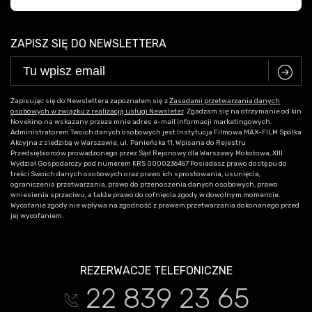
ZAPISZ SIĘ DO NEWSLETTERA
C
Zapisując się do Newslettera zapoznałem się z
Zasadami przetwarzania danych
osobowych w związku z realizacją usługi Newsleter
. Zgadzam się na otrzymanie od kin
Novekino na wskazany przeze mnie adres e-mail informacji marketingowych.
Administratorem Twoich danych osobowych jest Instytucja Filmowa MAX-FILM Spółka
Akcyjna z siedzibą w Warszawie, ul. Panieńska 11, Wpisana do Rejestru
Przedsiębiorców prowadzonego przez Sąd Rejonowy dla Warszawy Mokotowa, XIII
Wydział Gospodarczy pod numerem KRS 0000236457 Posiadasz prawo dostępu do
treści Swoich danych osobowych oraz prawo ich sprostowania, usunięcia,
ograniczenia przetwarzania, prawo do przenoszenia danych osobowych, prawo
wniesienia sprzeciwu, a także prawo do cofnięcia zgody w dowolnym momencie.
Wycofanie zgody nie wpływa na zgodność z prawem przetwarzania dokonanego przed
jej wycofaniem.
REZERWACJE TELEFONICZNE
22 839 23 65
t