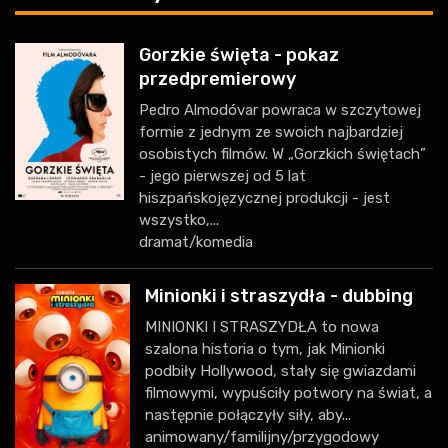
Gorzkie święta - pokaz
przedpremierowy
Pedro Almodóvar powraca w szczytowej
formie z jednym ze swoich najbardziej
osobistych filmów. W „Gorzkich świętach”
- jego pierwszej od 5 lat
hiszpańskojęzycznej produkcji - jest
wszystko,...
dramat/komedia
Minionki i straszydła - dubbing
MINIONKI I STRASZYDŁA to nowa
szalona historia o tym, jak Minionki
podbiły Hollywood, stały się gwiazdami
filmowymi, wypuściły potwory na świat, a
następnie połączyły siły, aby...
animowany/familijny/przygodowy