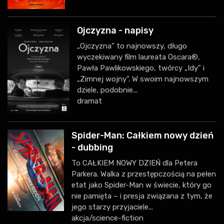
Ojczyzna - napisy
„Ojczyzna” to najnowszy, długo
wyczekiwany film laureata Oscara®,
Pawła Pawlikowskiego, twórcy „Idy” i
„Zimnej wojny”. W swoim najnowszym
dziele, podobnie...
dramat
Spider-Man: Całkiem nowy dzień
- dubbing
To CAŁKIEM NOWY DZIEŃ dla Petera
Parkera. Walka z przestępczością na pełen
etat jako Spider-Man w świecie, który go
nie pamięta – i presja związana z tym, że
jego starzy przyjaciele...
akcja/science-fiction