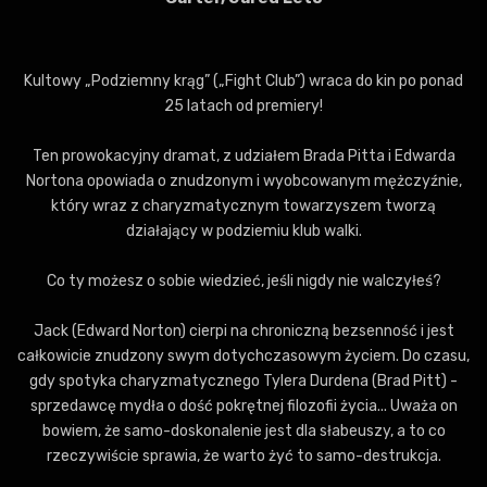
Kultowy „Podziemny krąg” („Fight Club”) wraca do kin po ponad
25 latach od premiery!
Ten prowokacyjny dramat, z udziałem Brada Pitta i Edwarda
Nortona opowiada o znudzonym i wyobcowanym mężczyźnie,
który wraz z charyzmatycznym towarzyszem tworzą
działający w podziemiu klub walki.
Co ty możesz o sobie wiedzieć, jeśli nigdy nie walczyłeś?
Jack (Edward Norton) cierpi na chroniczną bezsenność i jest
całkowicie znudzony swym dotychczasowym życiem. Do czasu,
gdy spotyka charyzmatycznego Tylera Durdena (Brad Pitt) -
sprzedawcę mydła o dość pokrętnej filozofii życia... Uważa on
bowiem, że samo-doskonalenie jest dla słabeuszy, a to co
rzeczywiście sprawia, że warto żyć to samo-destrukcja.