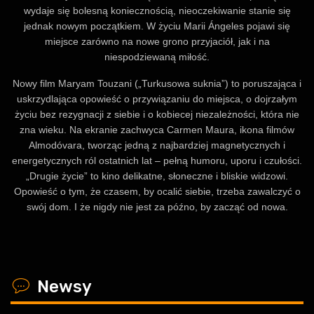
wydaje się bolesną koniecznością, nieoczekiwanie stanie się
jednak nowym początkiem. W życiu Marii Ángeles pojawi się
miejsce zarówno na nowe grono przyjaciół, jak i na
niespodziewaną miłość.
Nowy film Maryam Touzani („Turkusowa suknia”) to poruszająca i
uskrzydlająca opowieść o przywiązaniu do miejsca, o dojrzałym
życiu bez rezygnacji z siebie i o kobiecej niezależności, która nie
zna wieku. Na ekranie zachwyca Carmen Maura, ikona filmów
Almodóvara, tworząc jedną z najbardziej magnetycznych i
energetycznych ról ostatnich lat – pełną humoru, uporu i czułości.
„Drugie życie” to kino delikatne, słoneczne i bliskie widzowi.
Opowieść o tym, że czasem, by ocalić siebie, trzeba zawalczyć o
swój dom. I że nigdy nie jest za późno, by zacząć od nowa.
x
Newsy