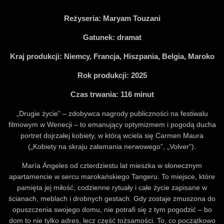
Reżyseria:
Maryam Touzani
Gatunek:
dramat
Kraj produkcji:
Niemcy, Francja, Hiszpania, Belgia, Maroko
Rok produkcji:
2025
Czas trwania:
116 minut
„Drugie życie” – zdobywca nagrody publiczności na festiwalu
filmowym w Wenecji – to emanujący optymizmem i pogodą ducha
portret dojrzałej kobiety, w którą wciela się Carmen Maura
(„Kobiety na skraju załamania nerwowego”, „Volver”).
María Ángeles od czterdziestu lat mieszka w słonecznym
apartamencie w sercu marokańskiego Tangeru. To miejsce, które
pamięta jej miłość, codzienne rytuały i całe życie zapisane w
ścianach, meblach i drobnych gestach. Gdy zostaje zmuszona do
opuszczenia swojego domu, nie potrafi się z tym pogodzić – bo
dom to nie tylko adres, lecz część tożsamości. To, co początkowo