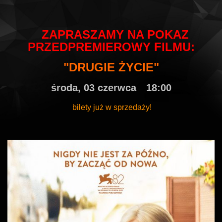
ZAPRASZAMY NA POKAZ
PRZEDPREMIEROWY
FILMU:
"
DRUGIE ŻYCIE
"
środa, 03 czerwca
18:00
bilety już w sprzedaży!