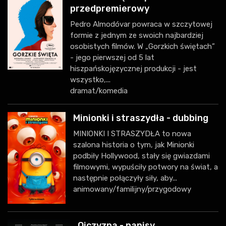
przedpremierowy
Pedro Almodóvar powraca w szczytowej
formie z jednym ze swoich najbardziej
osobistych filmów. W „Gorzkich świętach”
- jego pierwszej od 5 lat
hiszpańskojęzycznej produkcji - jest
wszystko,...
dramat/komedia
Minionki i straszydła - dubbing
MINIONKI I STRASZYDŁA to nowa
szalona historia o tym, jak Minionki
podbiły Hollywood, stały się gwiazdami
filmowymi, wypuściły potwory na świat, a
następnie połączyły siły, aby...
animowany/familijny/przygodowy
Ojczyzna - napisy