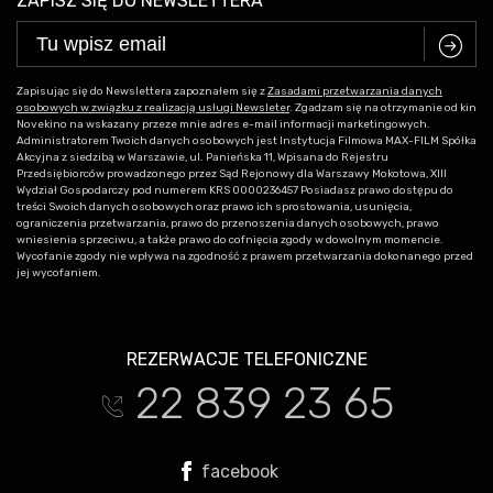
ZAPISZ SIĘ DO NEWSLETTERA
C
Zapisując się do Newslettera zapoznałem się z
Zasadami przetwarzania danych
osobowych w związku z realizacją usługi Newsleter
. Zgadzam się na otrzymanie od kin
Novekino na wskazany przeze mnie adres e-mail informacji marketingowych.
Administratorem Twoich danych osobowych jest Instytucja Filmowa MAX-FILM Spółka
Akcyjna z siedzibą w Warszawie, ul. Panieńska 11, Wpisana do Rejestru
Przedsiębiorców prowadzonego przez Sąd Rejonowy dla Warszawy Mokotowa, XIII
Wydział Gospodarczy pod numerem KRS 0000236457 Posiadasz prawo dostępu do
treści Swoich danych osobowych oraz prawo ich sprostowania, usunięcia,
ograniczenia przetwarzania, prawo do przenoszenia danych osobowych, prawo
wniesienia sprzeciwu, a także prawo do cofnięcia zgody w dowolnym momencie.
Wycofanie zgody nie wpływa na zgodność z prawem przetwarzania dokonanego przed
jej wycofaniem.
REZERWACJE TELEFONICZNE
22 839 23 65
t
facebook