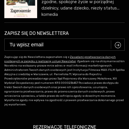
zgodne, spokojne życie w porządnej
dzielnicy, udane dziecko, niezły status...
komedia
ZAPISZ SIĘ DO NEWSLETTERA
C
Zapisując się do Newslettera zapoznałem się z
Zasadami przetwarzania danych
osobowych w związku z realizacją usługi Newsleter
. Zgadzam się na otrzymanie od kin
Novekino na wskazany przeze mnie adres e-mail informacji marketingowych.
Administratorem Twoich danych osobowych jest Instytucja Filmowa MAX-FILM Spółka
Akcyjna z siedzibą w Warszawie, ul. Panieńska 11, Wpisana do Rejestru
Przedsiębiorców prowadzonego przez Sąd Rejonowy dla Warszawy Mokotowa, XIII
Wydział Gospodarczy pod numerem KRS 0000236457 Posiadasz prawo dostępu do
treści Swoich danych osobowych oraz prawo ich sprostowania, usunięcia,
ograniczenia przetwarzania, prawo do przenoszenia danych osobowych, prawo
wniesienia sprzeciwu, a także prawo do cofnięcia zgody w dowolnym momencie.
Wycofanie zgody nie wpływa na zgodność z prawem przetwarzania dokonanego przed
jej wycofaniem.
REZERWACJE TELEFONICZNE