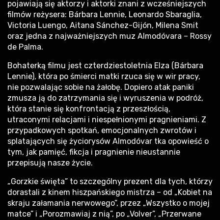
pojawiają się aktorzy i aktorki znani z wcześniejszych
filmów reżysera: Bárbara Lennie, Leonardo Sbaraglia,
Victoria Luengo, Aitana Sánchez-Gijón, Milena Smit
oraz jedna z najważniejszych muz Almodóvara – Rossy
de Palma.
Bohaterką filmu jest czterdziestoletnia Elza (Bárbara
Lennie), która po śmierci matki rzuca się w wir pracy,
nie pozwalając sobie na żałobę. Dopiero atak paniki
zmusza ją do zatrzymania się i wyruszenia w podróż,
która stanie się konfrontacją z przeszłością,
utraconymi relacjami i niespełnionymi pragnieniami. Z
przypadkowych spotkań, emocjonalnych zwrotów i
splatających się życiorysów Almodóvar tka opowieść o
tym, jak pamięć, fikcja i pragnienie nieustannie
przepisują nasze życie.
„Gorzkie święta” to szczególny prezent dla tych, którzy
dorastali z kinem hiszpańskiego mistrza – od „Kobiet na
skraju załamania nerwowego”, przez „Wszystko o mojej
matce” i „Porozmawiaj z nią”, po „Volver”, „Przerwane