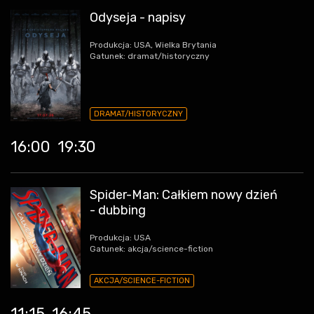
Odyseja - napisy
Produkcja: USA, Wielka Brytania
Gatunek: dramat/historyczny
DRAMAT/HISTORYCZNY
16:00
19:30
Spider-Man: Całkiem nowy dzień
- dubbing
Produkcja: USA
Gatunek: akcja/science-fiction
AKCJA/SCIENCE-FICTION
11:15
16:45