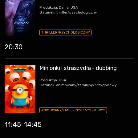
Produkcja: Dania, USA
Gatunek: thriller/psychologiczny
THRILLER/PSYCHOLOGICZNY
20:30
Minionki i straszydła - dubbing
Produkcja: USA
Gatunek: animowany/familijny/przygodowy
ANIMOWANY/FAMILIJNY/PRZYGODOWY
11:45
14:45