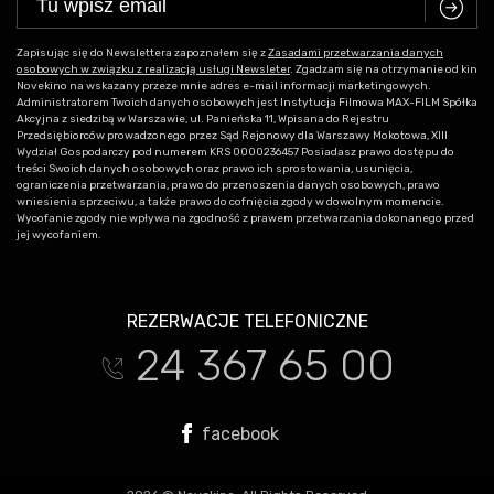
C
Zapisując się do Newslettera zapoznałem się z
Zasadami przetwarzania danych
osobowych w związku z realizacją usługi Newsleter
. Zgadzam się na otrzymanie od kin
Novekino na wskazany przeze mnie adres e-mail informacji marketingowych.
Administratorem Twoich danych osobowych jest Instytucja Filmowa MAX-FILM Spółka
Akcyjna z siedzibą w Warszawie, ul. Panieńska 11, Wpisana do Rejestru
Przedsiębiorców prowadzonego przez Sąd Rejonowy dla Warszawy Mokotowa, XIII
Wydział Gospodarczy pod numerem KRS 0000236457 Posiadasz prawo dostępu do
treści Swoich danych osobowych oraz prawo ich sprostowania, usunięcia,
ograniczenia przetwarzania, prawo do przenoszenia danych osobowych, prawo
wniesienia sprzeciwu, a także prawo do cofnięcia zgody w dowolnym momencie.
Wycofanie zgody nie wpływa na zgodność z prawem przetwarzania dokonanego przed
jej wycofaniem.
REZERWACJE TELEFONICZNE
24 367 65 00
t
facebook