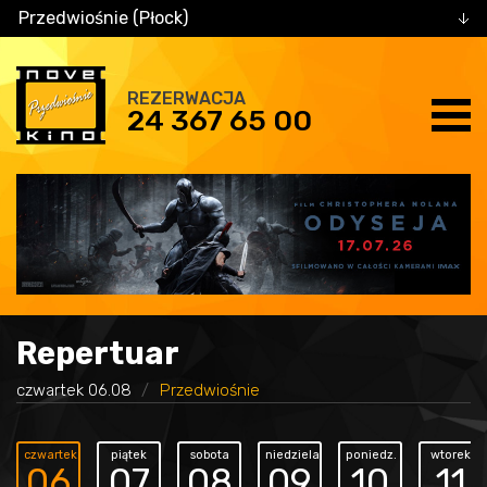
Przedwiośnie (Płock)
REZERWACJA
24 367 65 00
Repertuar
czwartek 06.08
Przedwiośnie
czwartek
piątek
sobota
niedziela
poniedz.
wtorek
06
07
08
09
10
11