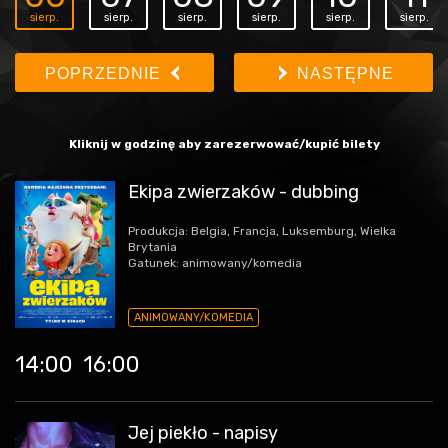
sierp.
sierp.
sierp.
sierp.
sierp.
sierp.
POPRZEDNIE
NASTĘPNE
Kliknij w godzinę aby zarezerwować/kupić bilety
Ekipa zwierzaków - dubbing
Produkcja: Belgia, Francja, Luksemburg, Wielka
Brytania
Gatunek: animowany/komedia
ANIMOWANY/KOMEDIA
14:00
16:00
Jej piekło - napisy