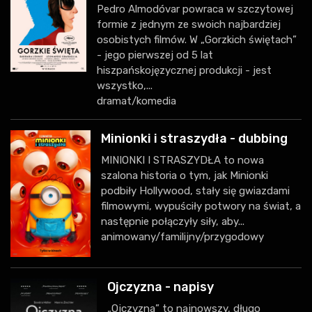
Pedro Almodóvar powraca w szczytowej
formie z jednym ze swoich najbardziej
osobistych filmów. W „Gorzkich świętach”
- jego pierwszej od 5 lat
hiszpańskojęzycznej produkcji - jest
wszystko,...
dramat/komedia
Minionki i straszydła - dubbing
MINIONKI I STRASZYDŁA to nowa
szalona historia o tym, jak Minionki
podbiły Hollywood, stały się gwiazdami
filmowymi, wypuściły potwory na świat, a
następnie połączyły siły, aby...
animowany/familijny/przygodowy
Ojczyzna - napisy
„Ojczyzna” to najnowszy, długo