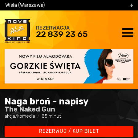
Wisła (Warszawa)
REZERWACJA
22 839 23 65
Naga broń - napisy
The Naked Gun
akcja/komedia
85 minut
REZERWUJ / KUP BILET