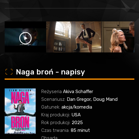
o
Naga broń - napisy
Reżyseria
Akiva Schaffer
Scenariusz:
Dan Gregor, Doug Mand
Gatunek:
akcja/komedia
Kraj produkcji:
USA
Rok produkcji:
2025
Czas trwania:
85 minut
Obsada: