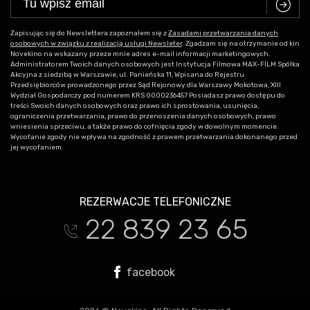
C
Zapisując się do Newslettera zapoznałem się z
Zasadami przetwarzania danych
osobowych w związku z realizacją usługi Newsleter
. Zgadzam się na otrzymanie od kin
Novekino na wskazany przeze mnie adres e-mail informacji marketingowych.
Administratorem Twoich danych osobowych jest Instytucja Filmowa MAX-FILM Spółka
Akcyjna z siedzibą w Warszawie, ul. Panieńska 11, Wpisana do Rejestru
Przedsiębiorców prowadzonego przez Sąd Rejonowy dla Warszawy Mokotowa, XIII
Wydział Gospodarczy pod numerem KRS 0000236457 Posiadasz prawo dostępu do
treści Swoich danych osobowych oraz prawo ich sprostowania, usunięcia,
ograniczenia przetwarzania, prawo do przenoszenia danych osobowych, prawo
wniesienia sprzeciwu, a także prawo do cofnięcia zgody w dowolnym momencie.
Wycofanie zgody nie wpływa na zgodność z prawem przetwarzania dokonanego przed
jej wycofaniem.
REZERWACJE TELEFONICZNE
22 839 23 65
t
facebook