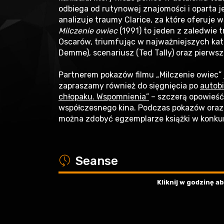
odbiega od rutynowej znajomości i oparta j
analizuje traumy Clarice, za które oferuje 
Milczenie owiec
(1991) to jeden z zaledwie t
Oscarów, triumfując w najważniejszych kate
Demme), scenariusz (Ted Tally) oraz pierwsz
Partnerem pokazów filmu „Milczenie owiec” 
zapraszamy również do sięgnięcia po
autobi
chłopaku. Wspomnienia”
– szczerą opowieść
współczesnego kina. Podczas pokazów ora
można zdobyć egzemplarze książki w konku
a
Seanse
Kliknij w godzinę 