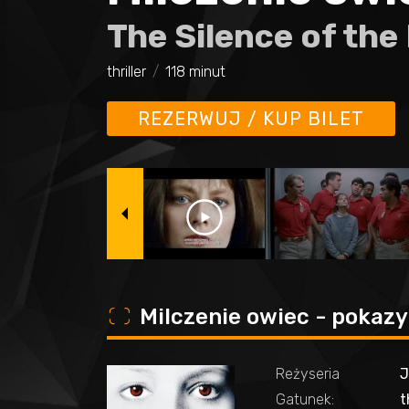
The Silence of th
thriller
118 minut
REZERWUJ / KUP BILET
o
Milczenie owiec - pokazy
Reżyseria
Gatunek:
t