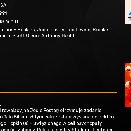
USA
991
18 minut
nthony Hopkins, Jodie Foster, Ted Levine, Brooke
mith, Scott Glenn, Anthony Heald
…
oli rewelacyjna Jodie Foster) otrzymuje zadanie
falo Billem. W tym celu zostaje wysłana do doktora
ego Hopkinsa) – uwięzionego w celi psychopaty i
samości zabójcy. Relacja między Starling i Lecterem