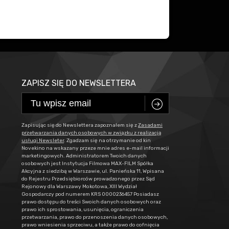
ZAPISZ SIĘ DO NEWSLETTERA
C
Zapisując się do Newslettera zapoznałem się z
Zasadami
przetwarzania danych osobowych w związku z realizacją
usługi Newsleter
. Zgadzam się na otrzymanie od kin
Novekino na wskazany przeze mnie adres e-mail informacji
marketingowych. Administratorem Twoich danych
osobowych jest Instytucja Filmowa MAX-FILM Spółka
Akcyjna z siedzibą w Warszawie, ul. Panieńska 11, Wpisana
do Rejestru Przedsiębiorców prowadzonego przez Sąd
Rejonowy dla Warszawy Mokotowa, XIII Wydział
Gospodarczy pod numerem KRS 0000236457 Posiadasz
prawo dostępu do treści Swoich danych osobowych oraz
prawo ich sprostowania, usunięcia, ograniczenia
przetwarzania, prawo do przenoszenia danych osobowych,
prawo wniesienia sprzeciwu, a także prawo do cofnięcia