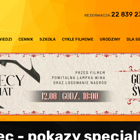
22 839 2
REZERWACJA
IEDZI
CENNIK
SZKOŁA
CYKLE FILMOWE
URODZINY
DLA S
ec - pokazy specja