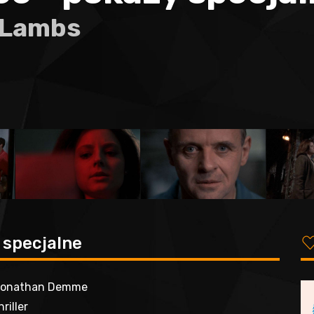
e Lambs
 specjalne
Jonathan Demme
hriller