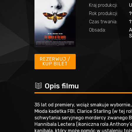
Kraj produkcji:
Rok produkcji:
1
Czas trwania:
1
Obsada:
A
S
REZERWUJ /
KUP BILET
c
Opis filmu
35 lat od premiery, wciąż smakuje wybornie
Młoda kadetka FBI, Clarice Starling (w tej r
schwytania seryjnego mordercy zwanego Buf
Hannibala Lectera (ikoniczna rola Anthony’
kanibala, który może pomóc w ustaleniu toż