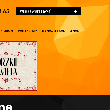
3 65
Wisła (Warszawa)
ENIORÓW
PARTNERZY
WYNAJEM SAL
O NAS
lne