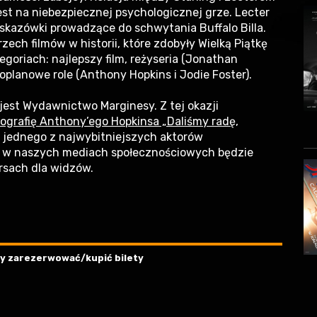
est na niebezpiecznej psychologicznej grze. Lecter
wskazówki prowadzące do schwytania Buffalo Billa.
rzech filmów w historii, które zdobyły Wielką Piątkę
goriach: najlepszy film, reżyseria (Jonathan
oplanowe role (Anthony Hopkins i Jodie Foster).
jest Wydawnictwo Marginesy. Z tej okazji
ografię Anthony’ego Hopkinsa „Daliśmy radę,
 jednego z najwybitniejszych aktorów
z w naszych mediach społecznościowych będzie
rsach dla widzów.
aby zarezerwować/kupić bilety