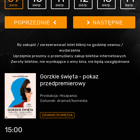
sierp.
sierp.
sierp.
sierp.
sierp.
sierp.
POPRZEDNIE
NASTĘPNE
By zakupić / zarezerwować bilet kliknij na godzinę seansu /
wydarzenia.
Uprzejmie prosimy o przemyślany zakup biletów internetowych.
Zwroty biletów, nie wynikające z winy kina, nie będą uwzględniane
Gorzkie święta - pokaz
przedpremierowy
Produkcja: Hiszpania
Gatunek: dramat/komedia
DRAMAT/KOMEDIA
15:00