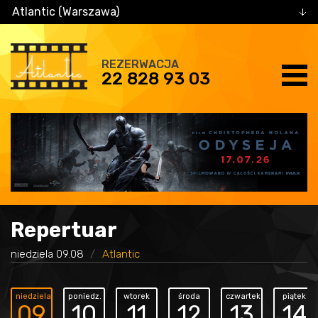
Atlantic (Warszawa)
REZERWACJA
22 828 93 03
Repertuar
niedziela 09.08
Atlantic
niedziela
poniedz.
wtorek
środa
czwartek
piątek
09
10
11
12
13
14