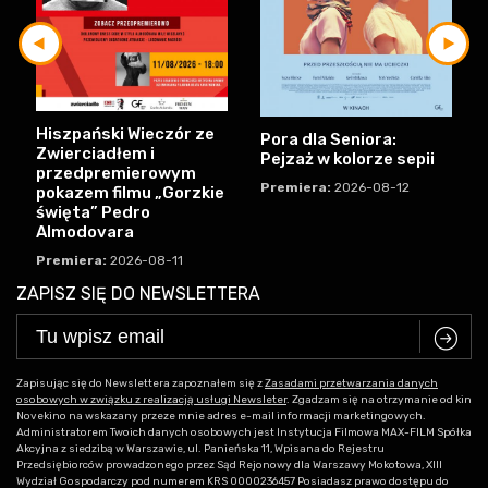
Hiszpański Wieczór ze
Pora dla Seniora:
Zwierciadłem i
Pejzaż w kolorze sepii
przedpremierowym
Premiera:
2026-08-12
pokazem filmu „Gorzkie
święta” Pedro
Almodovara
Premiera:
2026-08-11
ZAPISZ SIĘ DO NEWSLETTERA
C
Zapisując się do Newslettera zapoznałem się z
Zasadami przetwarzania danych
osobowych w związku z realizacją usługi Newsleter
. Zgadzam się na otrzymanie od kin
Novekino na wskazany przeze mnie adres e-mail informacji marketingowych.
Administratorem Twoich danych osobowych jest Instytucja Filmowa MAX-FILM Spółka
Akcyjna z siedzibą w Warszawie, ul. Panieńska 11, Wpisana do Rejestru
Przedsiębiorców prowadzonego przez Sąd Rejonowy dla Warszawy Mokotowa, XIII
Wydział Gospodarczy pod numerem KRS 0000236457 Posiadasz prawo dostępu do