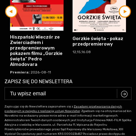
Hiszpański Wieczór ze
Gorzkie święta - pokaz
Zwierciadłem i
przedpremierowy
przedpremierowym
12,15,16.08
pokazem filmu „Gorzkie
święta” Pedro
Almodovara
Premiera:
2026-08-11
ZAPISZ SIĘ DO NEWSLETTERA
C
Zapisując się do Newslettera zapoznałem się z
Zasadami przetwarzania danych
osobowych w związku z realizacją usługi Newsleter
. Zgadzam się na otrzymanie od kin
Novekino na wskazany przeze mnie adres e-mail informacji marketingowych.
Administratorem Twoich danych osobowych jest Instytucja Filmowa MAX-FILM Spółka
Akcyjna z siedzibą w Warszawie, ul. Panieńska 11, Wpisana do Rejestru
Przedsiębiorców prowadzonego przez Sąd Rejonowy dla Warszawy Mokotowa, XIII
Wydział Gospodarczy pod numerem KRS 0000236457 Posiadasz prawo dostępu do