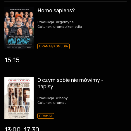
Homo sapiens?
Produkcja: Argentyna
Gatunek: dramat/komedia
DRAMAT/KOMEDIA
15:15
O czym sobie nie mówimy -
napisy
Produkcja: Włochy
Gatunek: dramat
DRAMAT
13:00
17:30