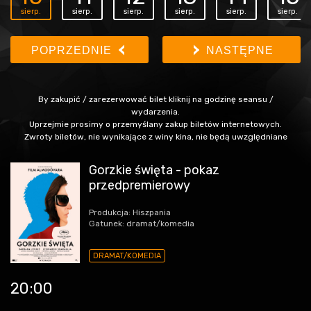
sierp.
sierp.
sierp.
sierp.
sierp.
sierp.
POPRZEDNIE
NASTĘPNE
By zakupić / zarezerwować bilet kliknij na godzinę seansu /
wydarzenia.
Uprzejmie prosimy o przemyślany zakup biletów internetowych.
Zwroty biletów, nie wynikające z winy kina, nie będą uwzględniane
Gorzkie święta - pokaz
przedpremierowy
Produkcja: Hiszpania
Gatunek: dramat/komedia
DRAMAT/KOMEDIA
20:00