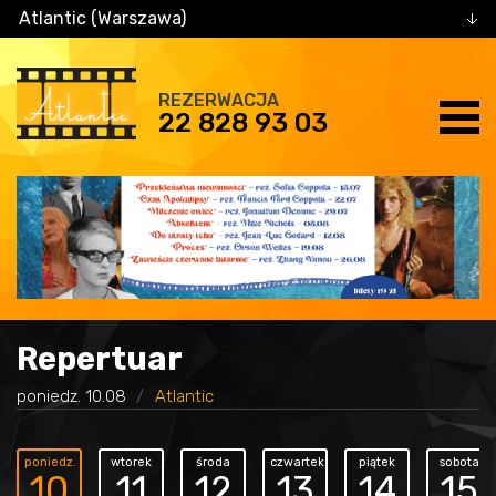
Atlantic (Warszawa)
REZERWACJA
22 828 93 03
Repertuar
poniedz. 10.08
Atlantic
poniedz.
wtorek
środa
czwartek
piątek
sobota
10
11
12
13
14
15