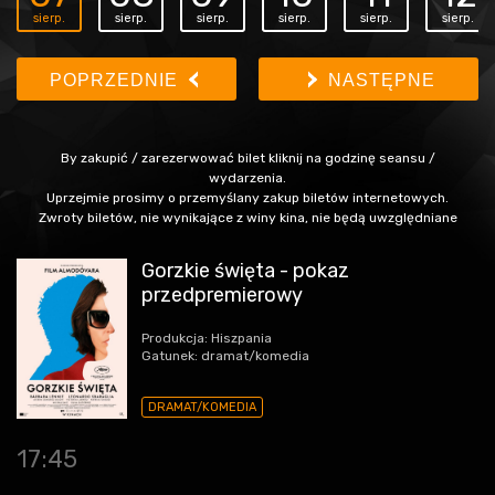
sierp.
sierp.
sierp.
sierp.
sierp.
sierp.
POPRZEDNIE
NASTĘPNE
By zakupić / zarezerwować bilet kliknij na godzinę seansu /
wydarzenia.
Uprzejmie prosimy o przemyślany zakup biletów internetowych.
Zwroty biletów, nie wynikające z winy kina, nie będą uwzględniane
Gorzkie święta - pokaz
przedpremierowy
Produkcja: Hiszpania
Gatunek: dramat/komedia
DRAMAT/KOMEDIA
17:45