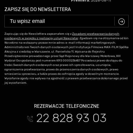
Premiera:
2026-08-11
ZAPISZ SIĘ DO NEWSLETTERA
C
Zapisując się do Newslettera zapoznałem się z
Zasadami przetwarzania danych
osobowych w związku z realizacją usługi Newsleter
. Zgadzam się na otrzymanie od kin
Novekino na wskazany przeze mnie adres e-mail informacji marketingowych.
Administratorem Twoich danych osobowych jest Instytucja Filmowa MAX-FILM Spółka
Akcyjna z siedzibą w Warszawie, ul. Panieńska 11, Wpisana do Rejestru
Przedsiębiorców prowadzonego przez Sąd Rejonowy dla Warszawy Mokotowa, XIII
Wydział Gospodarczy pod numerem KRS 0000236457 Posiadasz prawo dostępu do
treści Swoich danych osobowych oraz prawo ich sprostowania, usunięcia,
ograniczenia przetwarzania, prawo do przenoszenia danych osobowych, prawo
wniesienia sprzeciwu, a także prawo do cofnięcia zgody w dowolnym momencie.
Wycofanie zgody nie wpływa na zgodność z prawem przetwarzania dokonanego przed
jej wycofaniem.
REZERWACJE TELEFONICZNE
22 828 93 03
t