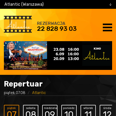
Atlantic (Warszawa)
REZERWACJA
22 828 93 03
Repertuar
piątek 07.08
Atlantic
piątek
sobota
niedziela
poniedz.
wtorek
środa
07
08
09
10
11
12