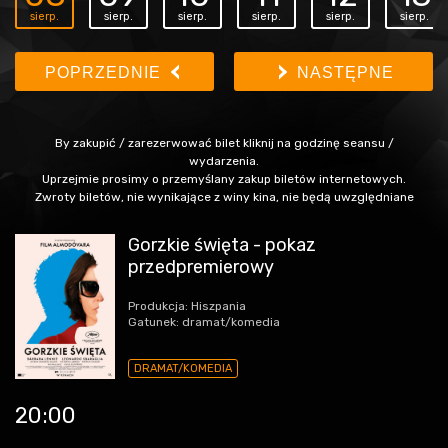
sierp.
sierp.
sierp.
sierp.
sierp.
sierp.
POPRZEDNIE
NASTĘPNE
By zakupić / zarezerwować bilet kliknij na godzinę seansu /
wydarzenia.
Uprzejmie prosimy o przemyślany zakup biletów internetowych.
Zwroty biletów, nie wynikające z winy kina, nie będą uwzględniane
Gorzkie święta - pokaz
przedpremierowy
Produkcja: Hiszpania
Gatunek: dramat/komedia
DRAMAT/KOMEDIA
20:00