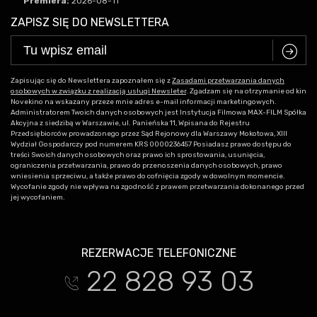
Premiera:
2026-08-11
ZAPISZ SIĘ DO NEWSLETTERA
C
Zapisując się do Newslettera zapoznałem się z
Zasadami przetwarzania danych
osobowych w związku z realizacją usługi Newsleter
. Zgadzam się na otrzymanie od kin
Novekino na wskazany przeze mnie adres e-mail informacji marketingowych.
Administratorem Twoich danych osobowych jest Instytucja Filmowa MAX-FILM Spółka
Akcyjna z siedzibą w Warszawie, ul. Panieńska 11, Wpisana do Rejestru
Przedsiębiorców prowadzonego przez Sąd Rejonowy dla Warszawy Mokotowa, XIII
Wydział Gospodarczy pod numerem KRS 0000236457 Posiadasz prawo dostępu do
treści Swoich danych osobowych oraz prawo ich sprostowania, usunięcia,
ograniczenia przetwarzania, prawo do przenoszenia danych osobowych, prawo
wniesienia sprzeciwu, a także prawo do cofnięcia zgody w dowolnym momencie.
Wycofanie zgody nie wpływa na zgodność z prawem przetwarzania dokonanego przed
jej wycofaniem.
REZERWACJE TELEFONICZNE
22 828 93 03
t