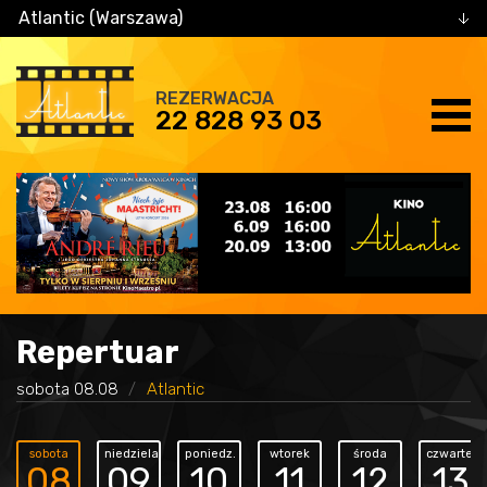
Atlantic (Warszawa)
REZERWACJA
22 828 93 03
Repertuar
sobota 08.08
Atlantic
sobota
niedziela
poniedz.
wtorek
środa
czwartek
08
09
10
11
12
13