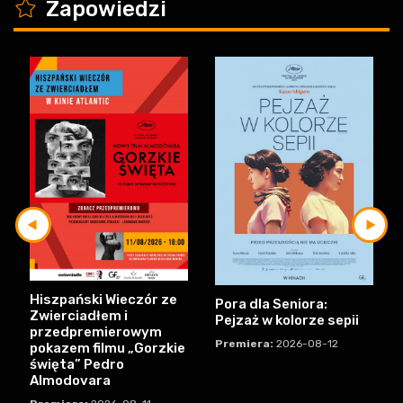
K
Zapowiedzi
Hiszpański Wieczór ze
Pora dla Seniora:
Zwierciadłem i
Pejzaż w kolorze sepii
przedpremierowym
Premiera:
2026-08-12
pokazem filmu „Gorzkie
święta” Pedro
Almodovara